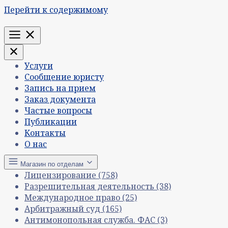
Перейти к содержимому
Меню
Услуги
Сообщение юристу
Запись на прием
Заказ документа
Частые вопросы
Публикации
Контакты
О нас
Магазин по отделам
Лицензирование
(758)
Разрешительная деятельность
(38)
Международное право
(25)
Арбитражный суд
(165)
Антимонопольная служба. ФАС
(3)