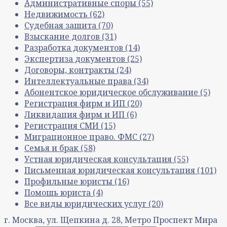
Административные споры
(55)
Недвижимость
(62)
Судебная защита
(70)
Взыскание долгов
(31)
Разработка документов
(14)
Экспертиза документов
(25)
Договоры, контракты
(24)
Интеллектуальные права
(34)
Абонентское юридическое обслуживание
(5)
Регистрация фирм и ИП
(20)
Ликвидация фирм и ИП
(6)
Регистрация СМИ
(15)
Миграционное право. ФМС
(27)
Семья и брак
(58)
Устная юридическая консультация
(55)
Письменная юридическая консультация
(101)
Профильные юристы
(16)
Помощь юриста
(4)
Все виды юридических услуг
(20)
г. Москва, ул. Щепкина д. 28, Метро Проспект Мира