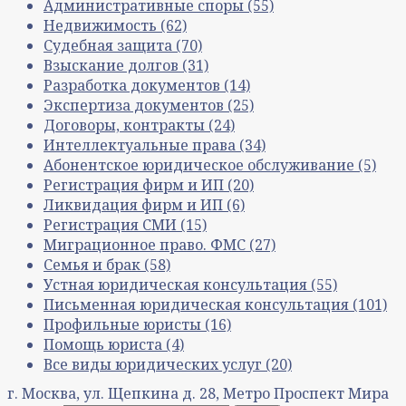
Административные споры
(55)
Недвижимость
(62)
Судебная защита
(70)
Взыскание долгов
(31)
Разработка документов
(14)
Экспертиза документов
(25)
Договоры, контракты
(24)
Интеллектуальные права
(34)
Абонентское юридическое обслуживание
(5)
Регистрация фирм и ИП
(20)
Ликвидация фирм и ИП
(6)
Регистрация СМИ
(15)
Миграционное право. ФМС
(27)
Семья и брак
(58)
Устная юридическая консультация
(55)
Письменная юридическая консультация
(101)
Профильные юристы
(16)
Помощь юриста
(4)
Все виды юридических услуг
(20)
г. Москва, ул. Щепкина д. 28, Метро Проспект Мира