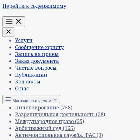
Перейти к содержимому
Меню
Услуги
Сообщение юристу
Запись на прием
Заказ документа
Частые вопросы
Публикации
Контакты
О нас
Магазин по отделам
Лицензирование
(758)
Разрешительная деятельность
(38)
Международное право
(25)
Арбитражный суд
(165)
Антимонопольная служба. ФАС
(3)