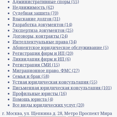
Административные споры
(55)
Недвижимость
(62)
Судебная защита
(70)
Взыскание долгов
(31)
Разработка документов
(14)
Экспертиза документов
(25)
Договоры, контракты
(24)
Интеллектуальные права
(34)
Абонентское юридическое обслуживание
(5)
Регистрация фирм и ИП
(20)
Ликвидация фирм и ИП
(6)
Регистрация СМИ
(15)
Миграционное право. ФМС
(27)
Семья и брак
(58)
Устная юридическая консультация
(55)
Письменная юридическая консультация
(101)
Профильные юристы
(16)
Помощь юриста
(4)
Все виды юридических услуг
(20)
г. Москва, ул. Щепкина д. 28, Метро Проспект Мира