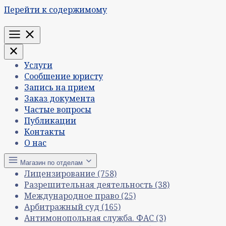
Перейти к содержимому
Меню
Услуги
Сообщение юристу
Запись на прием
Заказ документа
Частые вопросы
Публикации
Контакты
О нас
Магазин по отделам
Лицензирование
(758)
Разрешительная деятельность
(38)
Международное право
(25)
Арбитражный суд
(165)
Антимонопольная служба. ФАС
(3)