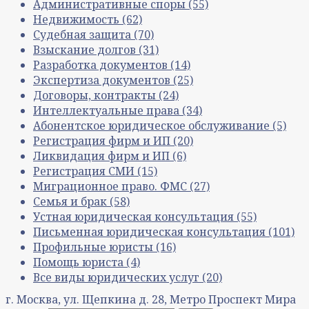
Административные споры
(55)
Недвижимость
(62)
Судебная защита
(70)
Взыскание долгов
(31)
Разработка документов
(14)
Экспертиза документов
(25)
Договоры, контракты
(24)
Интеллектуальные права
(34)
Абонентское юридическое обслуживание
(5)
Регистрация фирм и ИП
(20)
Ликвидация фирм и ИП
(6)
Регистрация СМИ
(15)
Миграционное право. ФМС
(27)
Семья и брак
(58)
Устная юридическая консультация
(55)
Письменная юридическая консультация
(101)
Профильные юристы
(16)
Помощь юриста
(4)
Все виды юридических услуг
(20)
г. Москва, ул. Щепкина д. 28, Метро Проспект Мира