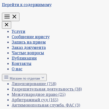
Перейти к содержимому
Меню
Услуги
Сообщение юристу
Запись на прием
Заказ документа
Частые вопросы
Публикации
Контакты
О нас
Магазин по отделам
Лицензирование
(758)
Разрешительная деятельность
(38)
Международное право
(25)
Арбитражный суд
(165)
Антимонопольная служба. ФАС
(3)