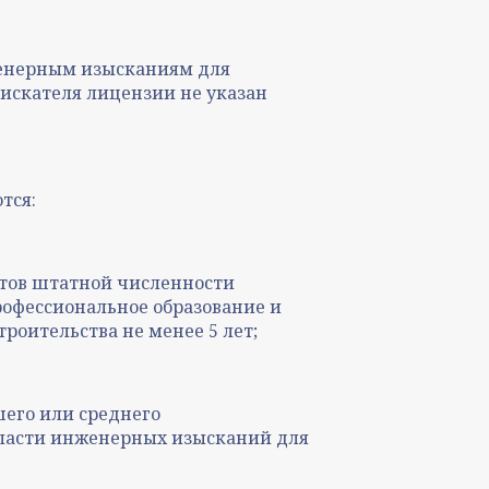
женерным изысканиям для
соискателя лицензии не указан
тся:
нтов штатной численности
офессиональное образование и
роительства не менее 5 лет;
его или среднего
бласти инженерных изысканий для