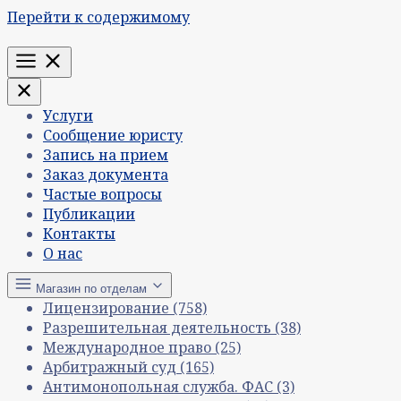
Перейти к содержимому
Меню
Услуги
Сообщение юристу
Запись на прием
Заказ документа
Частые вопросы
Публикации
Контакты
О нас
Магазин по отделам
Лицензирование
(758)
Разрешительная деятельность
(38)
Международное право
(25)
Арбитражный суд
(165)
Антимонопольная служба. ФАС
(3)