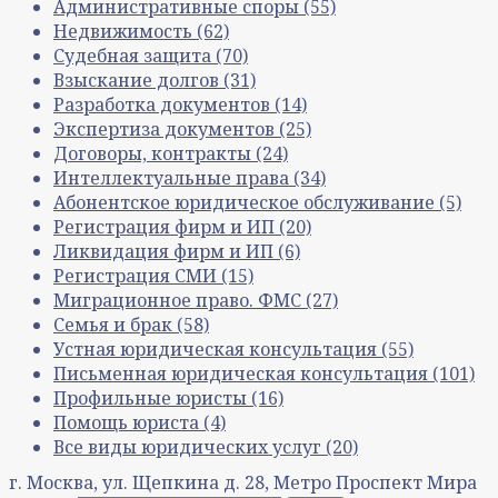
Административные споры
(55)
Недвижимость
(62)
Судебная защита
(70)
Взыскание долгов
(31)
Разработка документов
(14)
Экспертиза документов
(25)
Договоры, контракты
(24)
Интеллектуальные права
(34)
Абонентское юридическое обслуживание
(5)
Регистрация фирм и ИП
(20)
Ликвидация фирм и ИП
(6)
Регистрация СМИ
(15)
Миграционное право. ФМС
(27)
Семья и брак
(58)
Устная юридическая консультация
(55)
Письменная юридическая консультация
(101)
Профильные юристы
(16)
Помощь юриста
(4)
Все виды юридических услуг
(20)
г. Москва, ул. Щепкина д. 28, Метро Проспект Мира