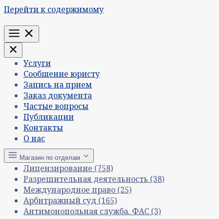
Перейти к содержимому
Меню
Услуги
Сообщение юристу
Запись на прием
Заказ документа
Частые вопросы
Публикации
Контакты
О нас
Магазин по отделам
Лицензирование
(758)
Разрешительная деятельность
(38)
Международное право
(25)
Арбитражный суд
(165)
Антимонопольная служба. ФАС
(3)