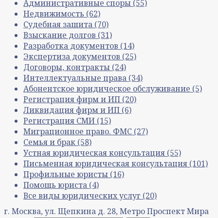
Административные споры
(55)
Недвижимость
(62)
Судебная защита
(70)
Взыскание долгов
(31)
Разработка документов
(14)
Экспертиза документов
(25)
Договоры, контракты
(24)
Интеллектуальные права
(34)
Абонентское юридическое обслуживание
(5)
Регистрация фирм и ИП
(20)
Ликвидация фирм и ИП
(6)
Регистрация СМИ
(15)
Миграционное право. ФМС
(27)
Семья и брак
(58)
Устная юридическая консультация
(55)
Письменная юридическая консультация
(101)
Профильные юристы
(16)
Помощь юриста
(4)
Все виды юридических услуг
(20)
г. Москва, ул. Щепкина д. 28, Метро Проспект Мира