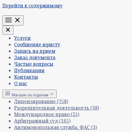
Перейти к содержимому
Меню
Услуги
Сообщение юристу
Запись на прием
Заказ документа
Частые вопросы
Публикации
Контакты
О нас
Магазин по отделам
Лицензирование
(758)
Разрешительная деятельность
(38)
Международное право
(25)
Арбитражный суд
(165)
Антимонопольная служба. ФАС
(3)