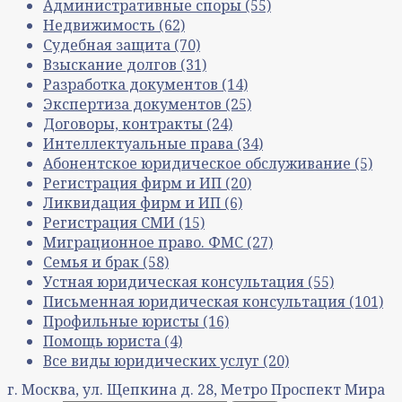
Административные споры
(55)
Недвижимость
(62)
Судебная защита
(70)
Взыскание долгов
(31)
Разработка документов
(14)
Экспертиза документов
(25)
Договоры, контракты
(24)
Интеллектуальные права
(34)
Абонентское юридическое обслуживание
(5)
Регистрация фирм и ИП
(20)
Ликвидация фирм и ИП
(6)
Регистрация СМИ
(15)
Миграционное право. ФМС
(27)
Семья и брак
(58)
Устная юридическая консультация
(55)
Письменная юридическая консультация
(101)
Профильные юристы
(16)
Помощь юриста
(4)
Все виды юридических услуг
(20)
г. Москва, ул. Щепкина д. 28, Метро Проспект Мира