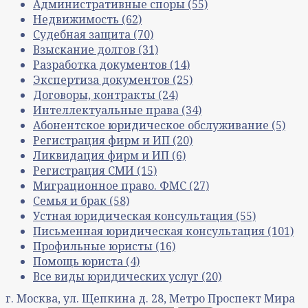
Административные споры
(55)
Недвижимость
(62)
Судебная защита
(70)
Взыскание долгов
(31)
Разработка документов
(14)
Экспертиза документов
(25)
Договоры, контракты
(24)
Интеллектуальные права
(34)
Абонентское юридическое обслуживание
(5)
Регистрация фирм и ИП
(20)
Ликвидация фирм и ИП
(6)
Регистрация СМИ
(15)
Миграционное право. ФМС
(27)
Семья и брак
(58)
Устная юридическая консультация
(55)
Письменная юридическая консультация
(101)
Профильные юристы
(16)
Помощь юриста
(4)
Все виды юридических услуг
(20)
г. Москва, ул. Щепкина д. 28, Метро Проспект Мира