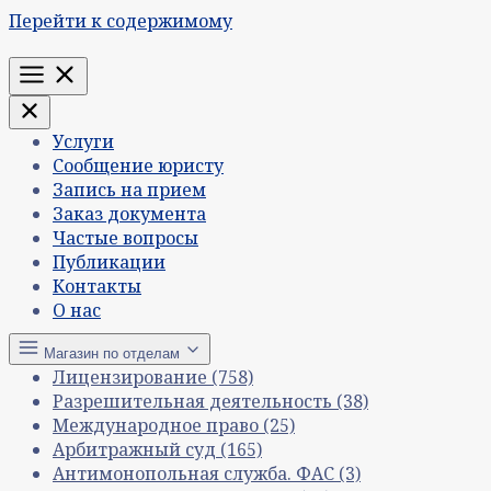
Перейти к содержимому
Меню
Услуги
Сообщение юристу
Запись на прием
Заказ документа
Частые вопросы
Публикации
Контакты
О нас
Магазин по отделам
Лицензирование
(758)
Разрешительная деятельность
(38)
Международное право
(25)
Арбитражный суд
(165)
Антимонопольная служба. ФАС
(3)