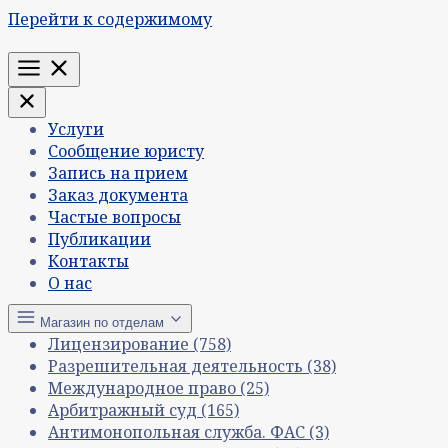
Перейти к содержимому
Меню
Услуги
Сообщение юристу
Запись на прием
Заказ документа
Частые вопросы
Публикации
Контакты
О нас
Магазин по отделам
Лицензирование
(758)
Разрешительная деятельность
(38)
Международное право
(25)
Арбитражный суд
(165)
Антимонопольная служба. ФАС
(3)