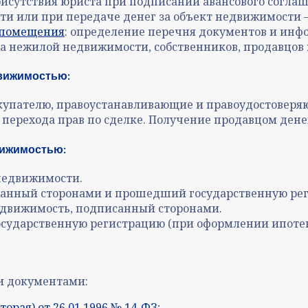
исутствия юриста при подписании авансового соглаш
ти или при передаче денег за объект недвижимости 
о помещения
: определение перечня документов и инф
а нежилой недвижимости, собственников, продавцов
движимостью:
окупателю, правоустанавливающие и правоудостовер
 перехода прав по сделке. Получение продавцом ден
вижимостью:
 недвижимости.
санный сторонами и прошедший государственную ре
едвижимость, подписанный сторонами.
сударственную регистрацию (при оформлении ипотек
и документами:
орая) от 26.01.1996 № 14-ФЗ
;