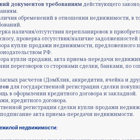
вий документов требованиям
действующего законо
ваниям.
наличия обременений в отношении недвижимости, в то
бований.
ерка наличия/отсутствия перепланировок в приобрет
носу, проверка отсутствия/наличие задолженностей 
вора купли-продажи недвижимости, предложенного п
онодательством РФ.
овора купли-продажи, акта приема-передачи недвижи
ии переговоров со сторонами сделки, банками, по со
асных расчетов (ДомКлик, аккредитив, ячейка и дру
тов
для государственной регистрации сделки покуп
ощь в оформлении кредитного договора и закладной.
жи, кредитного договора.
рственной регистрации сделки купли-продажи недвиж
 подписание акта приема-передачи недвижимости.
нежилой недвижимости: