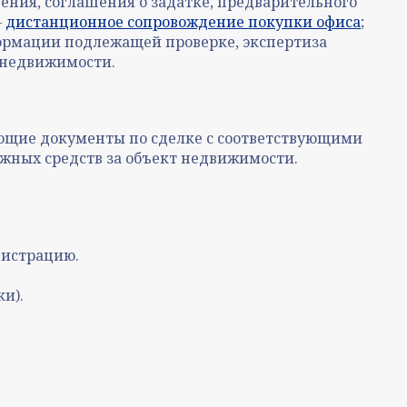
ения, соглашения о задатке, предварительного
–
дистанционное сопровождение покупки офиса
;
ормации подлежащей проверке, экспертиза
 недвижимости.
яющие документы по сделке с соответствующими
ежных средств за объект недвижимости.
гистрацию.
и).