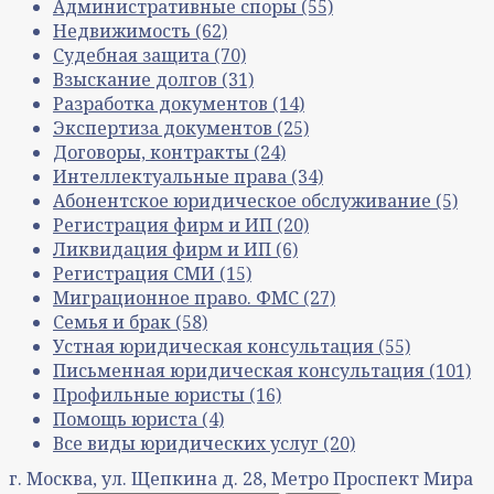
Административные споры
(55)
Недвижимость
(62)
Судебная защита
(70)
Взыскание долгов
(31)
Разработка документов
(14)
Экспертиза документов
(25)
Договоры, контракты
(24)
Интеллектуальные права
(34)
Абонентское юридическое обслуживание
(5)
Регистрация фирм и ИП
(20)
Ликвидация фирм и ИП
(6)
Регистрация СМИ
(15)
Миграционное право. ФМС
(27)
Семья и брак
(58)
Устная юридическая консультация
(55)
Письменная юридическая консультация
(101)
Профильные юристы
(16)
Помощь юриста
(4)
Все виды юридических услуг
(20)
г. Москва, ул. Щепкина д. 28, Метро Проспект Мира