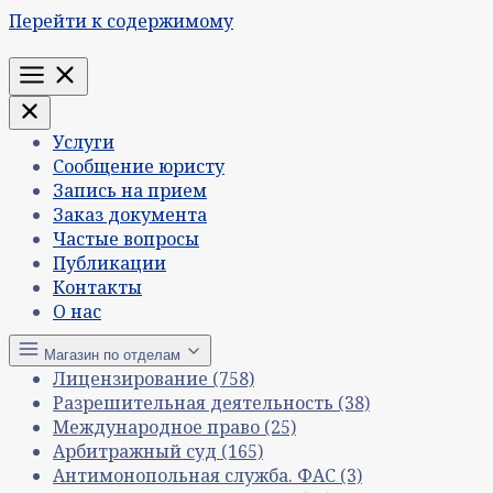
Перейти к содержимому
Меню
Услуги
Сообщение юристу
Запись на прием
Заказ документа
Частые вопросы
Публикации
Контакты
О нас
Магазин по отделам
Лицензирование
(758)
Разрешительная деятельность
(38)
Международное право
(25)
Арбитражный суд
(165)
Антимонопольная служба. ФАС
(3)