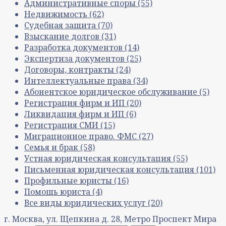
Административные споры
(55)
Недвижимость
(62)
Судебная защита
(70)
Взыскание долгов
(31)
Разработка документов
(14)
Экспертиза документов
(25)
Договоры, контракты
(24)
Интеллектуальные права
(34)
Абонентское юридическое обслуживание
(5)
Регистрация фирм и ИП
(20)
Ликвидация фирм и ИП
(6)
Регистрация СМИ
(15)
Миграционное право. ФМС
(27)
Семья и брак
(58)
Устная юридическая консультация
(55)
Письменная юридическая консультация
(101)
Профильные юристы
(16)
Помощь юриста
(4)
Все виды юридических услуг
(20)
г. Москва, ул. Щепкина д. 28, Метро Проспект Мира