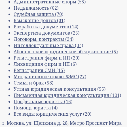
Административные споры
(55)
Недвижимость
(62)
Судебная защита
(70)
Взыскание долгов
(31)
Разработка документов
(14)
Экспертиза документов
(25)
Договоры, контракты
(24)
Интеллектуальные права
(34)
Абонентское юридическое обслуживание
(5)
Регистрация фирм и ИП
(20)
Ликвидация фирм и ИП
(6)
Регистрация СМИ
(15)
Миграционное право. ФМС
(27)
Семья и брак
(58)
Устная юридическая консультация
(55)
Письменная юридическая консультация
(101)
Профильные юристы
(16)
Помощь юриста
(4)
Все виды юридических услуг
(20)
г. Москва, ул. Щепкина д. 28, Метро Проспект Мира