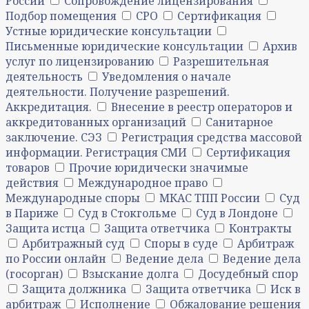
России
Сопровождение лицензирования
Подбор помещения
СРО
Сертификация
Устные юридические консультации
Письменные юридические консультации
Архив
услуг по лицензированию
Разрешительная
деятельность
Уведомления о начале
деятельности. Получение разрешений.
Аккредитация.
Внесение в реестр операторов и
аккредитованных организаций
Санитарное
заключение. СЭЗ
Регистрация средства массовой
информации. Регистрация СМИ
Сертификация
товаров
Прочие юридически значимые
действия
Международное право
Международные споры
МКАС ТПП России
Суд
в Париже
Суд в Стокгольме
Суд в Лондоне
Защита истца
Защита ответчика
Контракты
Арбитражный суд
Споры в суде
Арбитраж
по России онлайн
Ведение дела
Ведение дела
(госорган)
Взыскание долга
Досудебный спор
Защита должника
Защита ответчика
Иск в
арбитраж
Исполнение
Обжалование решения