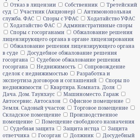
Отказ в лицензии
Собственник
Третейский
суд
Участник (Акционер)
Антимонопольная
служба. ФАС
Споры с УФАС
Ходатайство УФАС
Ходатайство ФАС
Административные споры
Споры с госорганами
Обжалование решения
лицензирующего органа в органе лицензирования
Обжалование решения лицензирующего органа
в суде
Досудебное обжалование решения
госоргана
Судебное обжалование решения
госоргана
Недвижимость
Сопровождение
сделок с недвижимостью
Разработка и
экспертиза договоров и соглашений
Споры по
недвижимости
Квартира. Комната. Доля
Дача. Дом. Таунхаус
Машиноместо. Гараж
Автосервис. Автосалон
Офисное помещение
Земля. Садовый участок
Торговое помещение
Складское помещение
Производственное
помещение
Помещение свободного назначения
Судебная защита
Защита истца
Защита
ответчика
Госорган
Должник
Досудебный