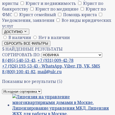
юристы
Юрист и недвижимость
Юрист по
банкротству
Юрист по медицине
Юрист по
ФМС
Юрист семейный
Помощь юриста
Уведомления, заявления
Все виды юридических
услуг
ДОСТУПНО
В наличии
Нет в наличии
СБРОСИТЬ ВСЕ ФИЛЬТРЫ
5
НАЙДЕННЫЕ РЕЗУЛЬТАТЫ
СОРТИРОВАТЬ ПО:
8 (495) 540-53-43
,
+7 (931) 009-42-78
+7 (926) 193-53-43 - WhatsApp, Viber, FB, VK, SMS
8 (800) 100-41-82
,
mail@ulc.ru
Показаны все результаты (5)