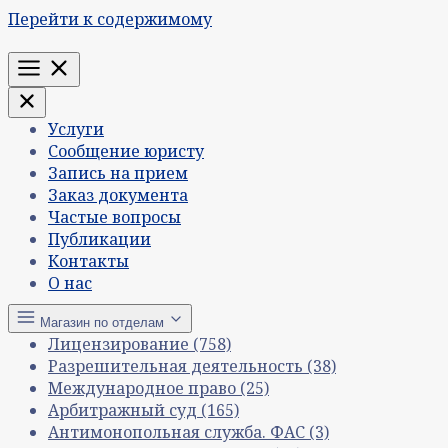
Перейти к содержимому
Меню
Услуги
Сообщение юристу
Запись на прием
Заказ документа
Частые вопросы
Публикации
Контакты
О нас
Магазин по отделам
Лицензирование
(758)
Разрешительная деятельность
(38)
Международное право
(25)
Арбитражный суд
(165)
Антимонопольная служба. ФАС
(3)