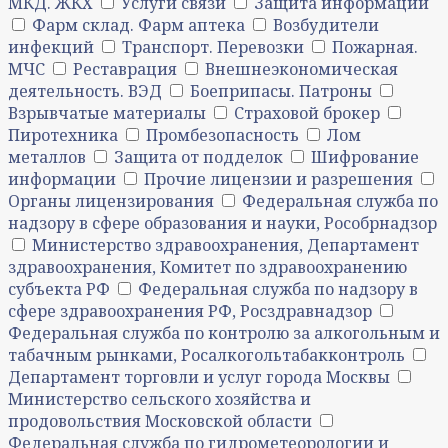
МКД. ЖКХ
Услуги связи
Защита информации
Фарм склад. Фарм аптека
Возбудители
инфекций
Транспорт. Перевозки
Пожарная.
МЧС
Реставрация
Внешнеэкономическая
деятельность. ВЭД
Боеприпасы. Патроны
Взрывчатые материалы
Страховой брокер
Пиротехника
Промбезопасность
Лом
металлов
Защита от подделок
Шифрование
информации
Прочие лицензии и разрешения
Органы лицензирования
Федеральная служба по
надзору в сфере образования и науки, Рособрнадзор
Министерство здравоохранения, Департамент
здравоохранения, Комитет по здравоохранению
субъекта РФ
Федеральная служба по надзору в
сфере здравоохранения РФ, Росздравнадзор
Федеральная служба по контролю за алкогольным и
табачным рынками, Росалкогольтабакконтроль
Департамент торговли и услуг города Москвы
Министерство сельского хозяйства и
продовольствия Московской области
Федеральная служба по гидрометеорологии и