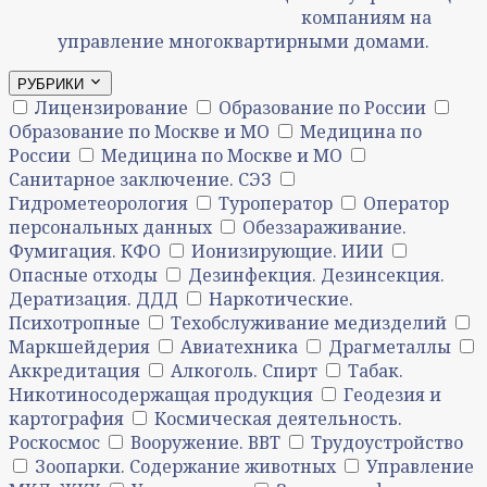
компаниям на
управление многоквартирными домами.
РУБРИКИ
Лицензирование
Образование по России
Образование по Москве и МО
Медицина по
России
Медицина по Москве и МО
Санитарное заключение. СЭЗ
Гидрометеорология
Туроператор
Оператор
персональных данных
Обеззараживание.
Фумигация. КФО
Ионизирующие. ИИИ
Опасные отходы
Дезинфекция. Дезинсекция.
Дератизация. ДДД
Наркотические.
Психотропные
Техобслуживание медизделий
Маркшейдерия
Авиатехника
Драгметаллы
Аккредитация
Алкоголь. Спирт
Табак.
Никотиносодержащая продукция
Геодезия и
картография
Космическая деятельность.
Роскосмос
Вооружение. ВВТ
Трудоустройство
Зоопарки. Содержание животных
Управление