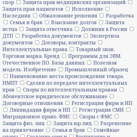
спор
Защита прав медицинских организаций
Защита прав пациентов
Исполнение
Наследник
Обжалование решения
Разработка
Семья и брак
Взыскание долгов
Защита
истца
Защита ответчика
Должник в России
ДТП
Разработка документов
Экспертиза
документов
Договоры, контракты
Интеллектуальные права
Товарный знак.
Торговая марка. Бренд
Программы для ЭВМ.
Отечественное ПО. Базы данных
Полезная
модель. Изобретение
Промышленный образец
Наименование места происхождения товара.
НМПТ
Сделки по передаче интеллектуальных
прав
Споры по интеллектуальным правам
Абонентское юридическое обслуживание
Договорные отношения
Регистрация фирм и ИП
Ликвидация фирм и ИП
Регистрация СМИ
Миграционное право. ФМС
Споры с ФМС
Защита физ. лиц
Защита юр.лиц
Разрешение
на привлечение
Семья и брак
Семейные
споры
Создание семьи
Воспитание и