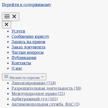
Перейти к содержимому
Меню
Услуги
Сообщение юристу
Запись на прием
Заказ документа
Частые вопросы
Публикации
Контакты
О нас
Магазин по отделам
Лицензирование
(758)
Разрешительная деятельность
(38)
Международное право
(25)
Арбитражный суд
(165)
Антимонопольная служба. ФАС
(3)