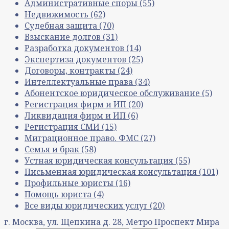
Административные споры
(55)
Недвижимость
(62)
Судебная защита
(70)
Взыскание долгов
(31)
Разработка документов
(14)
Экспертиза документов
(25)
Договоры, контракты
(24)
Интеллектуальные права
(34)
Абонентское юридическое обслуживание
(5)
Регистрация фирм и ИП
(20)
Ликвидация фирм и ИП
(6)
Регистрация СМИ
(15)
Миграционное право. ФМС
(27)
Семья и брак
(58)
Устная юридическая консультация
(55)
Письменная юридическая консультация
(101)
Профильные юристы
(16)
Помощь юриста
(4)
Все виды юридических услуг
(20)
г. Москва, ул. Щепкина д. 28, Метро Проспект Мира