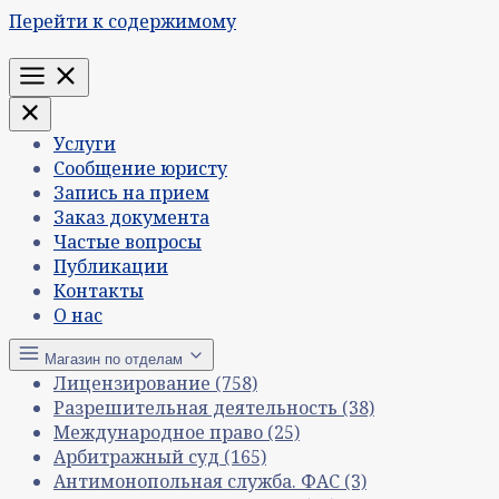
Перейти к содержимому
Меню
Услуги
Сообщение юристу
Запись на прием
Заказ документа
Частые вопросы
Публикации
Контакты
О нас
Магазин по отделам
Лицензирование
(758)
Разрешительная деятельность
(38)
Международное право
(25)
Арбитражный суд
(165)
Антимонопольная служба. ФАС
(3)