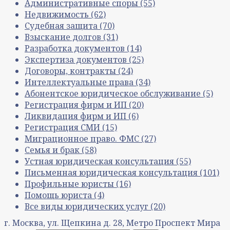
Административные споры
(55)
Недвижимость
(62)
Судебная защита
(70)
Взыскание долгов
(31)
Разработка документов
(14)
Экспертиза документов
(25)
Договоры, контракты
(24)
Интеллектуальные права
(34)
Абонентское юридическое обслуживание
(5)
Регистрация фирм и ИП
(20)
Ликвидация фирм и ИП
(6)
Регистрация СМИ
(15)
Миграционное право. ФМС
(27)
Семья и брак
(58)
Устная юридическая консультация
(55)
Письменная юридическая консультация
(101)
Профильные юристы
(16)
Помощь юриста
(4)
Все виды юридических услуг
(20)
г. Москва, ул. Щепкина д. 28, Метро Проспект Мира