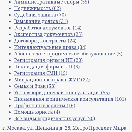
Административные споры
(55)
Недвижимость
(62)
Судебная защита
(70)
Взыскание долгов
(31)
Разработка документов
(14)
Экспертиза документов
(25)
Договоры, контракты
(24)
Интеллектуальные права
(34)
Абонентское юридическое обслуживание
(5)
Регистрация фирм и ИП
(20)
Ликвидация фирм и ИП
(6)
Регистрация СМИ
(15)
Миграционное право. ФМС
(27)
Семья и брак
(58)
Устная юридическая консультация
(55)
Письменная юридическая консультация
(101)
Профильные юристы
(16)
Помощь юриста
(4)
Все виды юридических услуг
(20)
г. Москва, ул. Щепкина д. 28, Метро Проспект Мира