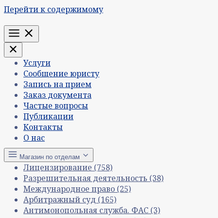
Перейти к содержимому
Меню
Услуги
Сообщение юристу
Запись на прием
Заказ документа
Частые вопросы
Публикации
Контакты
О нас
Магазин по отделам
Лицензирование
(758)
Разрешительная деятельность
(38)
Международное право
(25)
Арбитражный суд
(165)
Антимонопольная служба. ФАС
(3)