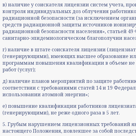
в) наличие у соискателя лицензии систем учета, п
контроля индивидуальных доз облучения работнико
радиационной безопасности (за исключением орган
средств радиационной защиты источников ионизирую
радиационной безопасности населения», статьей 49 
санитарно-эпидемиологическом благополучии населе
г) наличие в штате соискателя лицензии (лицензиа
(генерирующими), имеющих высшее образование или
программам повышения квалификации в объеме не м
работ (услуг);
д) наличие планов мероприятий по защите работник
соответствии с требованиями статей 14 и 19 Федера
использовании атомной энергии»;
е) повышение квалификации работников лицензиата
(генерирующими), не реже одного раза в 5 лет.
5. Грубым нарушением лицензионных требований яв
настоящего Положения, повлекшее за собой последст