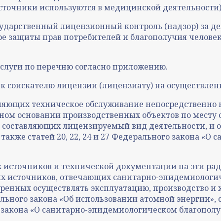
сточники используются в медицинской деятельности) 
сударственный лицензионный контроль (надзор) за д
ре защиты прав потребителей и благополучия человек
услуги по перечню согласно приложению.
 соискателю лицензии (лицензиату) на осуществлени
вляющих техническое обслуживание непосредственно
нном основании производственных объектов по месту
, составляющих лицензируемый вид деятельности, и 
 также статей 20, 22, 24 и 27 Федерального закона «
х источников и технической документации на эти ра
х источников, отвечающих санитарно-эпидемиологич
еренных осуществлять эксплуатацию, производство и
ального закона «Об использовании атомной энергии»,
о закона «О санитарно-эпидемиологическом благополу