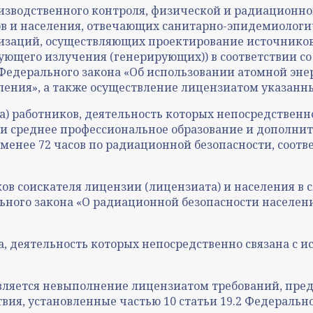
роизводственного контроля, физической и радиационн
в и населения, отвечающих санитарно-эпидемиологи
изаций, осуществляющих проектирование источнико
щего излучения (генерирующих)) в соответствии со с
Федерального закона «Об использовании атомной энер
ния», а также осуществление лицензиатом указанны
та) работников, деятельность которых непосредствен
 среднее профессиональное образование и дополнит
енее 72 часов по радиационной безопасности, соотв
ов соискателя лицензии (лицензиата) и населения в
льного закона «О радиационной безопасности населени
, деятельность которых непосредственно связана с
ляется невыполнение лицензиатом требований, пред
вия, установленные частью 10 статьи 19.2 Федераль