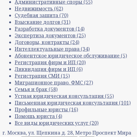
Административные споры
(55)
Недвижимость
(62)
Судебная защита
(70)
Взыскание долгов
(31)
Разработка документов
(14)
Экспертиза документов
(25)
Договоры, контракты
(24)
Интеллектуальные права
(34)
Абонентское юридическое обслуживание
(5)
Регистрация фирм и ИП
(20)
Ликвидация фирм и ИП
(6)
Регистрация СМИ
(15)
Миграционное право. ФМС
(27)
Семья и брак
(58)
Устная юридическая консультация
(55)
Письменная юридическая консультация
(101)
Профильные юристы
(16)
Помощь юриста
(4)
Все виды юридических услуг
(20)
г. Москва, ул. Щепкина д. 28, Метро Проспект Мира