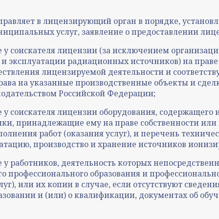
правляет в лицензирующий орган в порядке, установ
иципальных услуг, заявление о предоставлении лице
 у соискателя лицензии (за исключением организаци
 и эксплуатации радиационных источников) на праве
ествления лицензируемой деятельности и соответст
рава на указанные производственные объекты и сдел
онодательством Российской Федерации;
е у соискателя лицензии оборудования, содержащего
ики, принадлежащие ему на праве собственности или
олнения работ (оказания услуг), и перечень технич
уатацию, производство и хранение источников иониз
 у работников, деятельность которых непосредствен
о профессионального образования и профессионально
луг), или их копии в случае, если отсутствуют свед
азовании и (или) о квалификации, документах об об