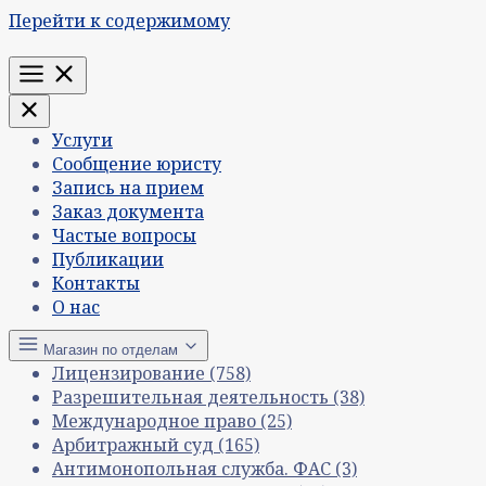
Перейти к содержимому
Меню
Услуги
Сообщение юристу
Запись на прием
Заказ документа
Частые вопросы
Публикации
Контакты
О нас
Магазин по отделам
Лицензирование
(758)
Разрешительная деятельность
(38)
Международное право
(25)
Арбитражный суд
(165)
Антимонопольная служба. ФАС
(3)