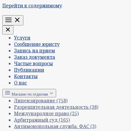
Перейти к содержимому
Меню
Услуги
Сообщение юристу
Запись на прием
Заказ документа
Частые вопросы
Публикации
Контакты
О нас
Магазин по отделам
Лицензирование
(758)
Разрешительная деятельность
(38)
Международное право
(25)
Арбитражный суд
(165)
Антимонопольная служба. ФАС
(3)