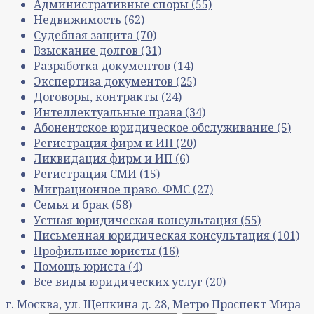
Административные споры
(55)
Недвижимость
(62)
Судебная защита
(70)
Взыскание долгов
(31)
Разработка документов
(14)
Экспертиза документов
(25)
Договоры, контракты
(24)
Интеллектуальные права
(34)
Абонентское юридическое обслуживание
(5)
Регистрация фирм и ИП
(20)
Ликвидация фирм и ИП
(6)
Регистрация СМИ
(15)
Миграционное право. ФМС
(27)
Семья и брак
(58)
Устная юридическая консультация
(55)
Письменная юридическая консультация
(101)
Профильные юристы
(16)
Помощь юриста
(4)
Все виды юридических услуг
(20)
г. Москва, ул. Щепкина д. 28, Метро Проспект Мира