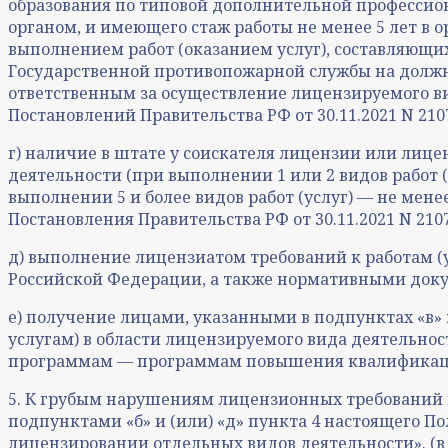
образования по типовой дополнительной професси
органом, и имеющего стаж работы не менее 5 лет в
выполнением работ (оказанием услуг), составляющи
Государственной противопожарной службы на должн
ответственным за осуществление лицензируемого ви
Постановлений Правительства РФ от 30.11.2021 N 2107,
г) наличие в штате у соискателя лицензии или лиц
деятельности (при выполнении 1 или 2 видов работ (у
выполнении 5 и более видов работ (услуг) — не мен
Постановления Правительства РФ от 30.11.2021 N 210
д) выполнение лицензиатом требований к работам 
Российской Федерации, а также нормативными доку
е) получение лицами, указанными в подпунктах «в» 
услугам) в области лицензируемого вида деятельн
программам — программам повышения квалификации. 
5. К грубым нарушениям лицензионных требований
подпунктами «б» и (или) «д» пункта 4 настоящего По
лицензировании отдельных видов деятельности». (в р