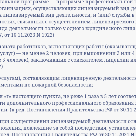
ональной программе — программе профессиональной
 организациях, осуществляющих лицензируемый вид де
х лицензируемый вид деятельности, и (или) службы 
остях, связанных с осуществлением лицензируемого 
да деятельности только у одного юридического лица
 от 16.11.2023 N 1922)
ензиата работников, выполняющих работы (оказываю
слуг) — не менее 2 человек, при выполнении 3 или 4 
ее 5 человек), заключивших с соискателем лицензии и
7)
(услугам), составляющим лицензируемую деятельнос
ментами по пожарной безопасности;
и «г» настоящего пункта, не реже 1 раза в 5 лет со
ости дополнительного профессионального образован
(в ред. Постановления Правительства РФ от 30.11.20
 при осуществлении лицензируемой деятельности от
ложения, повлекшие за собой последствия, установлен
ед. Постановления Правительства РФ от 30.11.2021 N 