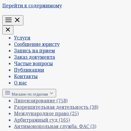
Перейти к содержимому
Меню
Услуги
Сообщение юристу
Запись на прием
Заказ документа
Частые вопросы
Публикации
Контакты
О нас
Магазин по отделам
Лицензирование
(758)
Разрешительная деятельность
(38)
Международное право
(25)
Арбитражный суд
(165)
Антимонопольная служба. ФАС
(3)