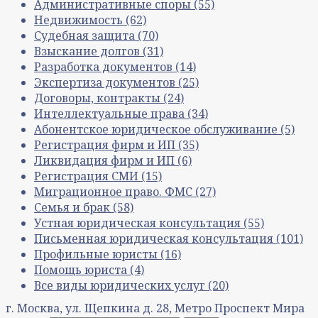
Административные споры
(55)
Недвижимость
(62)
Судебная защита
(70)
Взыскание долгов
(31)
Разработка документов
(14)
Экспертиза документов
(25)
Договоры, контракты
(24)
Интеллектуальные права
(34)
Абонентское юридическое обслуживание
(5)
Регистрация фирм и ИП
(35)
Ликвидация фирм и ИП
(6)
Регистрация СМИ
(15)
Миграционное право. ФМС
(27)
Семья и брак
(58)
Устная юридическая консультация
(55)
Письменная юридическая консультация
(101)
Профильные юристы
(16)
Помощь юриста
(4)
Все виды юридических услуг
(20)
г. Москва, ул. Щепкина д. 28, Метро Проспект Мира