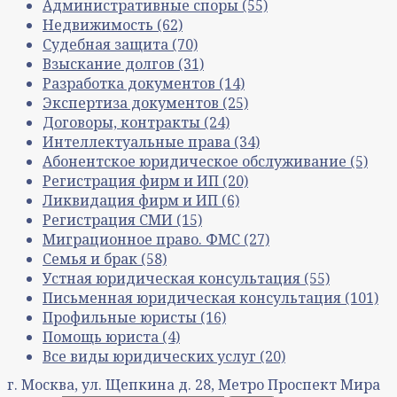
Административные споры
(55)
Недвижимость
(62)
Судебная защита
(70)
Взыскание долгов
(31)
Разработка документов
(14)
Экспертиза документов
(25)
Договоры, контракты
(24)
Интеллектуальные права
(34)
Абонентское юридическое обслуживание
(5)
Регистрация фирм и ИП
(20)
Ликвидация фирм и ИП
(6)
Регистрация СМИ
(15)
Миграционное право. ФМС
(27)
Семья и брак
(58)
Устная юридическая консультация
(55)
Письменная юридическая консультация
(101)
Профильные юристы
(16)
Помощь юриста
(4)
Все виды юридических услуг
(20)
г. Москва, ул. Щепкина д. 28, Метро Проспект Мира