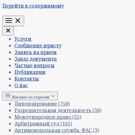
Перейти к содержимому
Меню
Услуги
Сообщение юристу
Запись на прием
Заказ документа
Частые вопросы
Публикации
Контакты
О нас
Магазин по отделам
Лицензирование
(758)
Разрешительная деятельность
(38)
Международное право
(25)
Арбитражный суд
(165)
Антимонопольная служба. ФАС
(3)