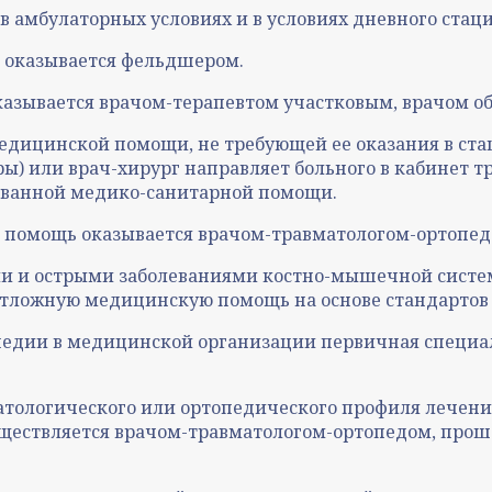
 амбулаторных условиях и в условиях дневного стаци
 оказывается фельдшером.
азывается врачом-терапевтом участковым, врачом о
дицинской помощи, не требующей ее оказания в стац
ы) или врач-хирург направляет больного в кабинет 
ованной медико-санитарной помощи.
омощь оказывается врачом-травматологом-ортопедом,
ми и острыми заболеваниями костно-мышечной систе
еотложную медицинскую помощь на основе стандарто
топедии в медицинской организации первичная спец
атологического или ортопедического профиля лечени
существляется врачом-травматологом-ортопедом, пр