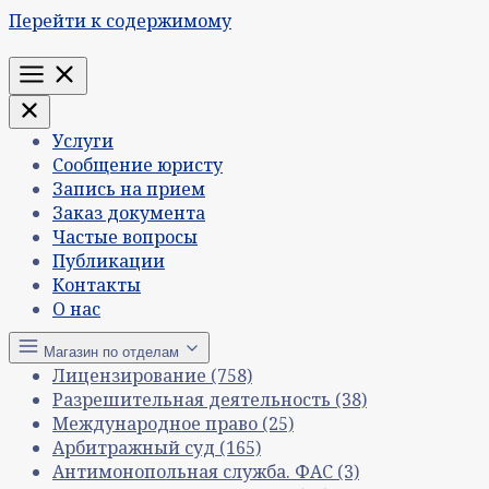
Перейти к содержимому
Меню
Услуги
Сообщение юристу
Запись на прием
Заказ документа
Частые вопросы
Публикации
Контакты
О нас
Магазин по отделам
Лицензирование
(758)
Разрешительная деятельность
(38)
Международное право
(25)
Арбитражный суд
(165)
Антимонопольная служба. ФАС
(3)