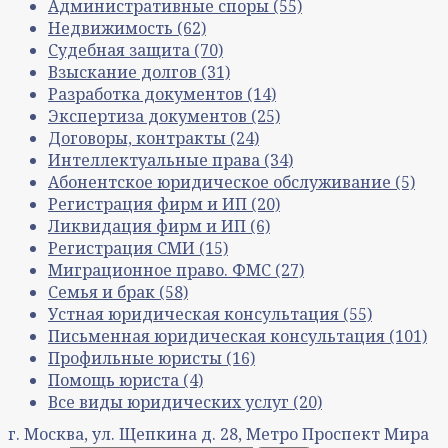
Административные споры
(55)
Недвижимость
(62)
Судебная защита
(70)
Взыскание долгов
(31)
Разработка документов
(14)
Экспертиза документов
(25)
Договоры, контракты
(24)
Интеллектуальные права
(34)
Абонентское юридическое обслуживание
(5)
Регистрация фирм и ИП
(20)
Ликвидация фирм и ИП
(6)
Регистрация СМИ
(15)
Миграционное право. ФМС
(27)
Семья и брак
(58)
Устная юридическая консультация
(55)
Письменная юридическая консультация
(101)
Профильные юристы
(16)
Помощь юриста
(4)
Все виды юридических услуг
(20)
г. Москва, ул. Щепкина д. 28, Метро Проспект Мира