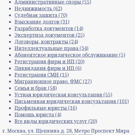
Административные споры
(55)
Недвижимость
(62)
Судебная защита
(70)
Взыскание долгов
(31)
Разработка документов
(14)
Экспертиза документов
(25)
Договоры, контракты
(24)
Интеллектуальные права
(34)
Абонентское юридическое обслуживание
(5)
Регистрация фирм и ИП
(20)
Ликвидация фирм и ИП
(6)
Регистрация СМИ
(15)
Миграционное право. ФМС
(27)
Семья и брак
(58)
Устная юридическая консультация
(55)
Письменная юридическая консультация
(101)
Профильные юристы
(16)
Помощь юриста
(4)
Все виды юридических услуг
(20)
г. Москва, ул. Щепкина д. 28, Метро Проспект Мира