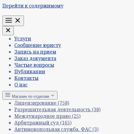
Перейти к содержимому
Меню
Услуги
Сообщение юристу
Запись на прием
Заказ документа
Частые вопросы
Публикации
Контакты
О нас
Магазин по отделам
Лицензирование
(758)
Разрешительная деятельность
(38)
Международное право
(25)
Арбитражный суд
(165)
Антимонопольная служба. ФАС
(3)