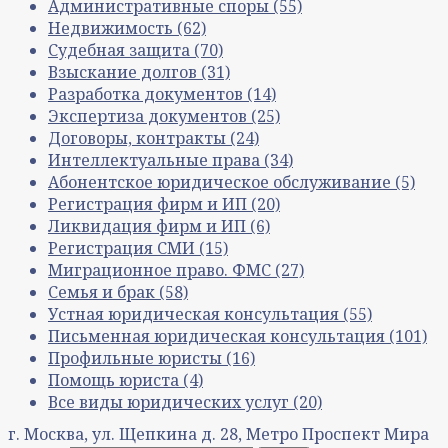
Административные споры
(55)
Недвижимость
(62)
Судебная защита
(70)
Взыскание долгов
(31)
Разработка документов
(14)
Экспертиза документов
(25)
Договоры, контракты
(24)
Интеллектуальные права
(34)
Абонентское юридическое обслуживание
(5)
Регистрация фирм и ИП
(20)
Ликвидация фирм и ИП
(6)
Регистрация СМИ
(15)
Миграционное право. ФМС
(27)
Семья и брак
(58)
Устная юридическая консультация
(55)
Письменная юридическая консультация
(101)
Профильные юристы
(16)
Помощь юриста
(4)
Все виды юридических услуг
(20)
г. Москва, ул. Щепкина д. 28, Метро Проспект Мира