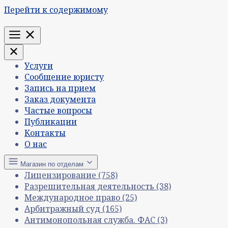
Перейти к содержимому
Меню
Услуги
Сообщение юристу
Запись на прием
Заказ документа
Частые вопросы
Публикации
Контакты
О нас
Магазин по отделам
Лицензирование
(758)
Разрешительная деятельность
(38)
Международное право
(25)
Арбитражный суд
(165)
Антимонопольная служба. ФАС
(3)