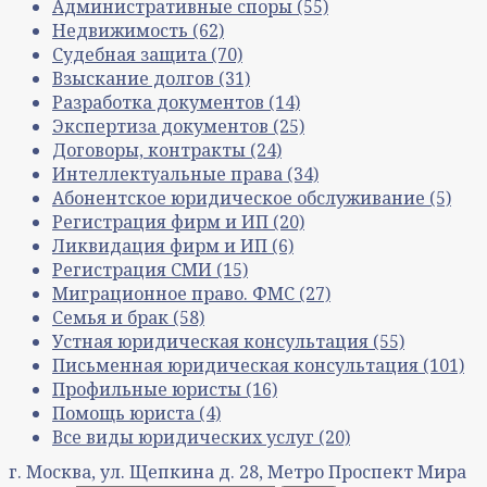
Административные споры
(55)
Недвижимость
(62)
Судебная защита
(70)
Взыскание долгов
(31)
Разработка документов
(14)
Экспертиза документов
(25)
Договоры, контракты
(24)
Интеллектуальные права
(34)
Абонентское юридическое обслуживание
(5)
Регистрация фирм и ИП
(20)
Ликвидация фирм и ИП
(6)
Регистрация СМИ
(15)
Миграционное право. ФМС
(27)
Семья и брак
(58)
Устная юридическая консультация
(55)
Письменная юридическая консультация
(101)
Профильные юристы
(16)
Помощь юриста
(4)
Все виды юридических услуг
(20)
г. Москва, ул. Щепкина д. 28, Метро Проспект Мира