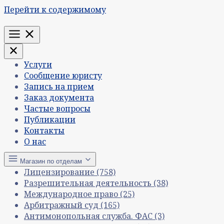
Перейти к содержимому
Меню
Услуги
Сообщение юристу
Запись на прием
Заказ документа
Частые вопросы
Публикации
Контакты
О нас
Магазин по отделам
Лицензирование
(758)
Разрешительная деятельность
(38)
Международное право
(25)
Арбитражный суд
(165)
Антимонопольная служба. ФАС
(3)