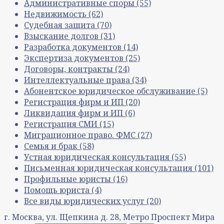
Административные споры
(55)
Недвижимость
(62)
Судебная защита
(70)
Взыскание долгов
(31)
Разработка документов
(14)
Экспертиза документов
(25)
Договоры, контракты
(24)
Интеллектуальные права
(34)
Абонентское юридическое обслуживание
(5)
Регистрация фирм и ИП
(20)
Ликвидация фирм и ИП
(6)
Регистрация СМИ
(15)
Миграционное право. ФМС
(27)
Семья и брак
(58)
Устная юридическая консультация
(55)
Письменная юридическая консультация
(101)
Профильные юристы
(16)
Помощь юриста
(4)
Все виды юридических услуг
(20)
г. Москва, ул. Щепкина д. 28, Метро Проспект Мира