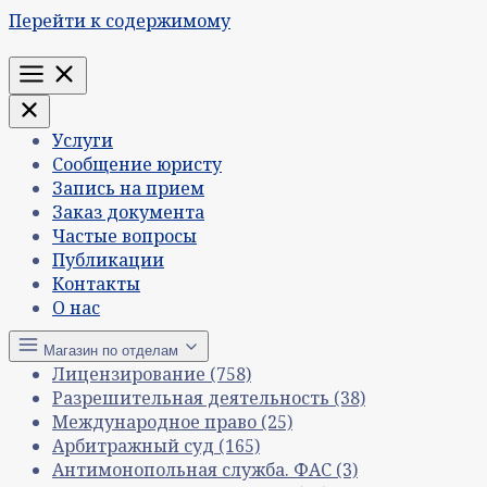
Перейти к содержимому
Меню
Услуги
Сообщение юристу
Запись на прием
Заказ документа
Частые вопросы
Публикации
Контакты
О нас
Магазин по отделам
Лицензирование
(758)
Разрешительная деятельность
(38)
Международное право
(25)
Арбитражный суд
(165)
Антимонопольная служба. ФАС
(3)