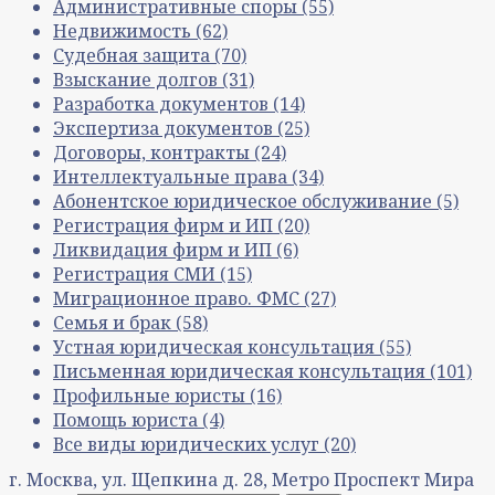
Административные споры
(55)
Недвижимость
(62)
Судебная защита
(70)
Взыскание долгов
(31)
Разработка документов
(14)
Экспертиза документов
(25)
Договоры, контракты
(24)
Интеллектуальные права
(34)
Абонентское юридическое обслуживание
(5)
Регистрация фирм и ИП
(20)
Ликвидация фирм и ИП
(6)
Регистрация СМИ
(15)
Миграционное право. ФМС
(27)
Семья и брак
(58)
Устная юридическая консультация
(55)
Письменная юридическая консультация
(101)
Профильные юристы
(16)
Помощь юриста
(4)
Все виды юридических услуг
(20)
г. Москва, ул. Щепкина д. 28, Метро Проспект Мира