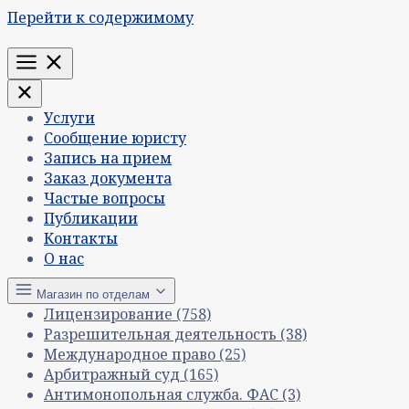
Перейти к содержимому
Меню
Услуги
Сообщение юристу
Запись на прием
Заказ документа
Частые вопросы
Публикации
Контакты
О нас
Магазин по отделам
Лицензирование
(758)
Разрешительная деятельность
(38)
Международное право
(25)
Арбитражный суд
(165)
Антимонопольная служба. ФАС
(3)