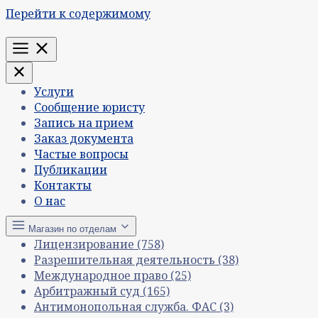
Перейти к содержимому
Меню
Услуги
Сообщение юристу
Запись на прием
Заказ документа
Частые вопросы
Публикации
Контакты
О нас
Магазин по отделам
Лицензирование
(758)
Разрешительная деятельность
(38)
Международное право
(25)
Арбитражный суд
(165)
Антимонопольная служба. ФАС
(3)