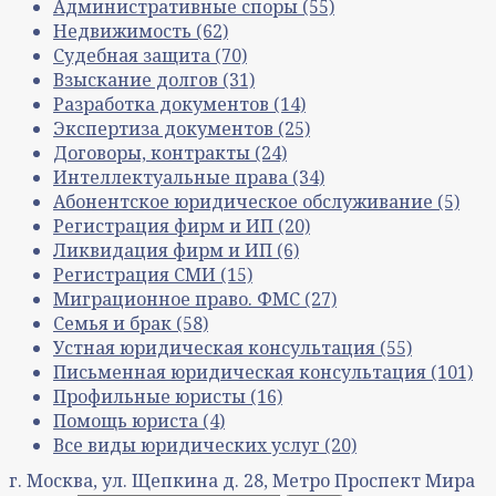
Административные споры
(55)
Недвижимость
(62)
Судебная защита
(70)
Взыскание долгов
(31)
Разработка документов
(14)
Экспертиза документов
(25)
Договоры, контракты
(24)
Интеллектуальные права
(34)
Абонентское юридическое обслуживание
(5)
Регистрация фирм и ИП
(20)
Ликвидация фирм и ИП
(6)
Регистрация СМИ
(15)
Миграционное право. ФМС
(27)
Семья и брак
(58)
Устная юридическая консультация
(55)
Письменная юридическая консультация
(101)
Профильные юристы
(16)
Помощь юриста
(4)
Все виды юридических услуг
(20)
г. Москва, ул. Щепкина д. 28, Метро Проспект Мира