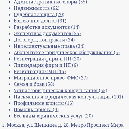
Административные споры
(55)
Недвижимость
(62)
Судебная защита
(70)
Взыскание долгов
(31)
Разработка документов
(14)
Экспертиза документов
(25)
Договоры, контракты
(24)
Интеллектуальные права
(34)
Абонентское юридическое обслуживание
(5)
Регистрация фирм и ИП
(20)
Ликвидация фирм и ИП
(6)
Регистрация СМИ
(15)
Миграционное право. ФМС
(27)
Семья и брак
(58)
Устная юридическая консультация
(55)
Письменная юридическая консультация
(101)
Профильные юристы
(16)
Помощь юриста
(4)
Все виды юридических услуг
(20)
г. Москва, ул. Щепкина д. 28, Метро Проспект Мира