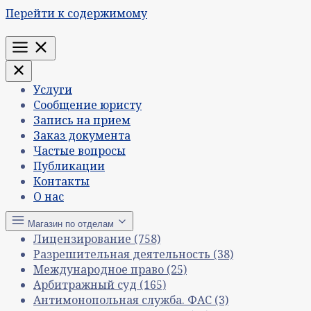
Перейти к содержимому
Меню
Услуги
Сообщение юристу
Запись на прием
Заказ документа
Частые вопросы
Публикации
Контакты
О нас
Магазин по отделам
Лицензирование
(758)
Разрешительная деятельность
(38)
Международное право
(25)
Арбитражный суд
(165)
Антимонопольная служба. ФАС
(3)