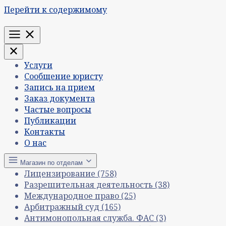
Перейти к содержимому
Меню
Услуги
Сообщение юристу
Запись на прием
Заказ документа
Частые вопросы
Публикации
Контакты
О нас
Магазин по отделам
Лицензирование
(758)
Разрешительная деятельность
(38)
Международное право
(25)
Арбитражный суд
(165)
Антимонопольная служба. ФАС
(3)