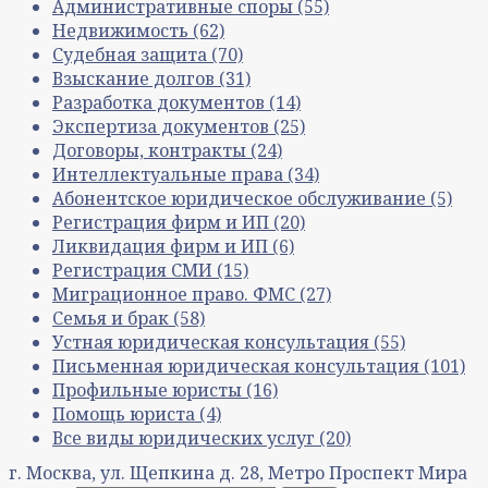
Административные споры
(55)
Недвижимость
(62)
Судебная защита
(70)
Взыскание долгов
(31)
Разработка документов
(14)
Экспертиза документов
(25)
Договоры, контракты
(24)
Интеллектуальные права
(34)
Абонентское юридическое обслуживание
(5)
Регистрация фирм и ИП
(20)
Ликвидация фирм и ИП
(6)
Регистрация СМИ
(15)
Миграционное право. ФМС
(27)
Семья и брак
(58)
Устная юридическая консультация
(55)
Письменная юридическая консультация
(101)
Профильные юристы
(16)
Помощь юриста
(4)
Все виды юридических услуг
(20)
г. Москва, ул. Щепкина д. 28, Метро Проспект Мира