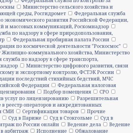
адзор
Федеральная служба по контролю за
Москвы
Министерство сельского хозяйства и
ающей среды, Росгидромет
Федеральная служба
о экономического развития Российской Федерации,
ий и массовых коммуникаций, Роскомнадзор
жба по надзору в сфере природопользования,
тр
Федеральная пробирная палата России
рация по космической деятельности "Роскосмос"
 Жилищно-коммунального хозяйства, Министерство
 служба по надзору в сфере транспорта,
хнадзор
Министерство цифрового развития, связи
скому и экспортному контролю, ФСТЭК России
дации последствий стихийных бедствий, МЧС
ссийской Федерации
Федеральная налоговая
ицензирования
Подбор помещения
СРО
в услуг по лицензированию
Разрешительная
 в реестр операторов и аккредитованных
ия СМИ
Сертификация товаров
Прочие
Суд в Париже
Суд в Стокгольме
Суд в
итраж по России онлайн
Ведение дела
Ведение
 в арбитраж
Исполнение
Обжалование