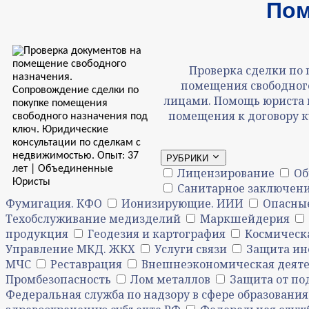
Пом
Проверка сделки по
помещения свободног
лицами. Помощь юриста в
помещения к договору 
РУБРИКИ
Лицензирование
Об
Санитарное заключени
Фумигация. КФО
Ионизирующие. ИИИ
Опасны
Техобслуживание медизделий
Маркшейдерия
продукция
Геодезия и картография
Космическа
Управление МКД. ЖКХ
Услуги связи
Защита и
МЧС
Реставрация
Внешнеэкономическая деяте
Промбезопасность
Лом металлов
Защита от по
Федеральная служба по надзору в сфере образования