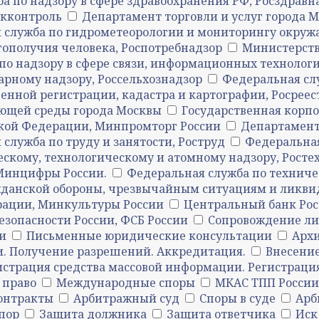
а по надзору в сфере здравоохранения РФ, Росздравн
акконтроль
Департамент торговли и услуг города 
 служба по гидрометеорологии и мониторингу окруж
гополучия человека, Роспотребнадзор
Министерств
по надзору в сфере связи, информационных технолог
рному надзору, Россельхознадзор
Федеральная слу
енной регистрации, кадастра и картографии, Росреес
ющей среды города Москвы
Государственная корпо
кой Федерации, Минпромторг России
Департамент
служба по труду и занятости, Роструд
Федеральная
ескому, технологическому и атомному надзору, Росте
Минцифры России.
Федеральная служба по техниче
жданской обороны, чрезвычайным ситуациям и ликви
рации, Минкультуры России
Центральный банк Ро
езопасности России, ФСБ России
Сопровождение л
и
Письменные юридические консультации
Архи
и. Получение разрешений. Аккредитация.
Внесение
истрация средства массовой информации. Регистрац
 право
Международные споры
МКАС ТПП России
онтракты
Арбитражный суд
Споры в суде
Арб
пор
Защита должника
Защита ответчика
Иск