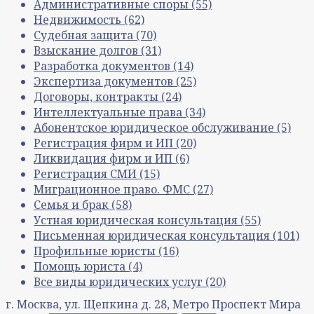
Административные споры
(55)
Недвижимость
(62)
Судебная защита
(70)
Взыскание долгов
(31)
Разработка документов
(14)
Экспертиза документов
(25)
Договоры, контракты
(24)
Интеллектуальные права
(34)
Абонентское юридическое обслуживание
(5)
Регистрация фирм и ИП
(20)
Ликвидация фирм и ИП
(6)
Регистрация СМИ
(15)
Миграционное право. ФМС
(27)
Семья и брак
(58)
Устная юридическая консультация
(55)
Письменная юридическая консультация
(101)
Профильные юристы
(16)
Помощь юриста
(4)
Все виды юридических услуг
(20)
г. Москва, ул. Щепкина д. 28, Метро Проспект Мира