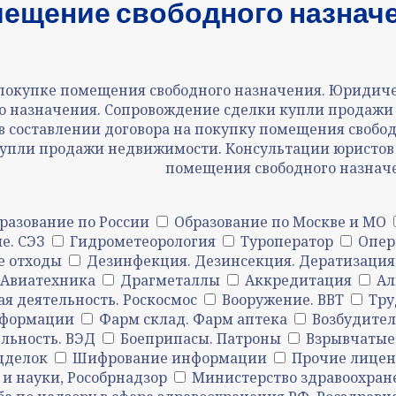
ещение свободного назнач
 покупке помещения свободного назначения. Юридиче
о назначения. Сопровождение сделки купли продаж
 составлении договора на покупку помещения свобод
купли продажи недвижимости. Консультации юристов
помещения свободного назнач
разование по России
Образование по Москве и МО
е. СЭЗ
Гидрометеорология
Туроператор
Опер
е отходы
Дезинфекция. Дезинсекция. Дератизация
Авиатехника
Драгметаллы
Аккредитация
Ал
я деятельность. Роскосмос
Вооружение. ВВТ
Тру
нформации
Фарм склад. Фарм аптека
Возбудите
льность. ВЭД
Боеприпасы. Патроны
Взрывчатые
дделок
Шифрование информации
Прочие лицен
 и науки, Рособрнадзор
Министерство здравоохран