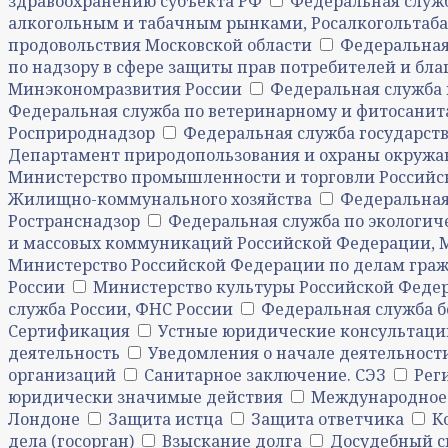
здравоохранению субъекта РФ
Федеральная служб
алкогольным и табачным рынками, Росалкогольтаб
продовольствия Московской области
Федеральная
по надзору в сфере защиты прав потребителей и бла
Минэкономразвития России
Федеральная служба 
Федеральная служба по ветеринарному и фитосанита
Росприроднадзор
Федеральная служба государств
Департамент природопользования и охраны окружа
Министерство промышленности и торговли Российс
Жилищно-коммунального хозяйства
Федеральная 
Ространснадзор
Федеральная служба по экологич
и массовых коммуникаций Российской Федерации, 
Министерство Российской Федерации по делам гра
России
Министерство культуры Российской Феде
служба России, ФНС России
Федеральная служба б
Сертификация
Устные юридические консультаци
деятельность
Уведомления о начале деятельност
организаций
Санитарное заключение. СЭЗ
Рег
юридически значимые действия
Международное
Лондоне
Защита истца
Защита ответчика
К
дела (госорган)
Взыскание долга
Досудебный с