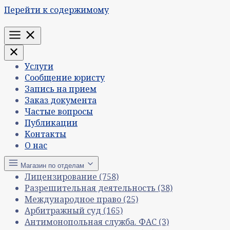
Перейти к содержимому
Меню
Услуги
Сообщение юристу
Запись на прием
Заказ документа
Частые вопросы
Публикации
Контакты
О нас
Магазин по отделам
Лицензирование
(758)
Разрешительная деятельность
(38)
Международное право
(25)
Арбитражный суд
(165)
Антимонопольная служба. ФАС
(3)