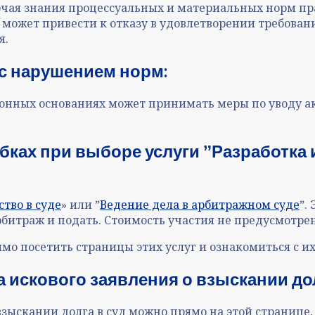
чая знания процессуальных и материальных норм пра
ожет привести к отказу в удовлетворении требований
я.
 с нарушением норм:
аконных основаниях может принимать меры по уводу а
ках при выборе услуги ˮРазработка 
тво в суде
» или ˮ
Ведение дела в арбитражном суде
ˮ.
рбитраж и подать. Стоимость участия не предусмотрена
имо посетить страницы этих услуг и ознакомиться с и
ка искового заявления о взыскании дол
 взыскании долга в суд можно прямо на этой странице,