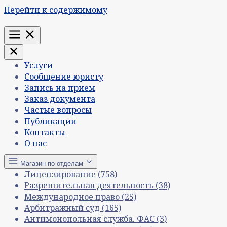
Перейти к содержимому
Меню
Услуги
Сообщение юристу
Запись на прием
Заказ документа
Частые вопросы
Публикации
Контакты
О нас
Магазин по отделам
Лицензирование
(758)
Разрешительная деятельность
(38)
Международное право
(25)
Арбитражный суд
(165)
Антимонопольная служба. ФАС
(3)