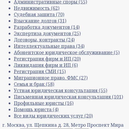
Административные споры
(55)
Недвижимость
(62)
Судебная защита
(70)
Взыскание долгов
(31)
Разработка документов
(14)
Экспертиза документов
(25)
Договоры, контракты
(24)
Интеллектуальные права
(34)
Абонентское юридическое обслуживание
(5)
Регистрация фирм и ИП
(20)
Ликвидация фирм и ИП
(6)
Регистрация СМИ
(15)
Миграционное право. ФМС
(27)
Семья и брак
(58)
Устная юридическая консультация
(55)
Письменная юридическая консультация
(101)
Профильные юристы
(16)
Помощь юриста
(4)
Все виды юридических услуг
(20)
г. Москва, ул. Щепкина д. 28, Метро Проспект Мира