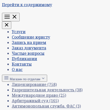
Перейти к содержимому
Меню
Услуги
Сообщение юристу
Запись на прием
Заказ документа
Частые вопросы
Публикации
Контакты
О нас
Магазин по отделам
Лицензирование
(758)
Разрешительная деятельность
(38)
Международное право
(25)
Арбитражный суд
(165)
Антимонопольная служба. ФАС
(3)