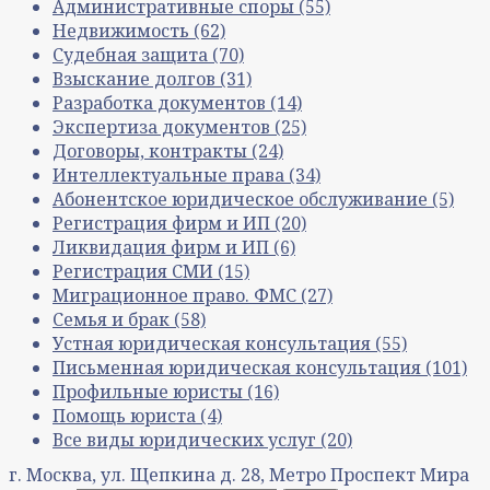
Административные споры
(55)
Недвижимость
(62)
Судебная защита
(70)
Взыскание долгов
(31)
Разработка документов
(14)
Экспертиза документов
(25)
Договоры, контракты
(24)
Интеллектуальные права
(34)
Абонентское юридическое обслуживание
(5)
Регистрация фирм и ИП
(20)
Ликвидация фирм и ИП
(6)
Регистрация СМИ
(15)
Миграционное право. ФМС
(27)
Семья и брак
(58)
Устная юридическая консультация
(55)
Письменная юридическая консультация
(101)
Профильные юристы
(16)
Помощь юриста
(4)
Все виды юридических услуг
(20)
г. Москва, ул. Щепкина д. 28, Метро Проспект Мира