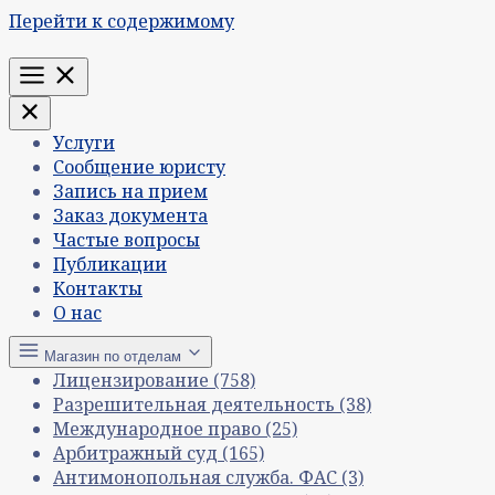
Перейти к содержимому
Меню
Услуги
Сообщение юристу
Запись на прием
Заказ документа
Частые вопросы
Публикации
Контакты
О нас
Магазин по отделам
Лицензирование
(758)
Разрешительная деятельность
(38)
Международное право
(25)
Арбитражный суд
(165)
Антимонопольная служба. ФАС
(3)