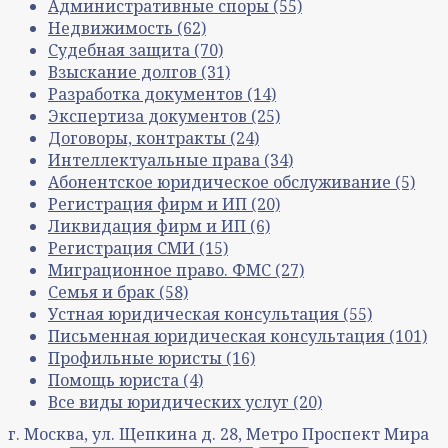
Административные споры
(55)
Недвижимость
(62)
Судебная защита
(70)
Взыскание долгов
(31)
Разработка документов
(14)
Экспертиза документов
(25)
Договоры, контракты
(24)
Интеллектуальные права
(34)
Абонентское юридическое обслуживание
(5)
Регистрация фирм и ИП
(20)
Ликвидация фирм и ИП
(6)
Регистрация СМИ
(15)
Миграционное право. ФМС
(27)
Семья и брак
(58)
Устная юридическая консультация
(55)
Письменная юридическая консультация
(101)
Профильные юристы
(16)
Помощь юриста
(4)
Все виды юридических услуг
(20)
г. Москва, ул. Щепкина д. 28, Метро Проспект Мира