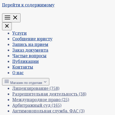
Перейти к содержимому
Меню
Услуги
Сообщение юристу
Запись на прием
Заказ документа
Частые вопросы
Публикации
Контакты
О нас
Магазин по отделам
Лицензирование
(758)
Разрешительная деятельность
(38)
Международное право
(25)
Арбитражный суд
(165)
Антимонопольная служба. ФАС
(3)