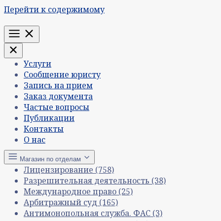
Перейти к содержимому
Меню
Услуги
Сообщение юристу
Запись на прием
Заказ документа
Частые вопросы
Публикации
Контакты
О нас
Магазин по отделам
Лицензирование
(758)
Разрешительная деятельность
(38)
Международное право
(25)
Арбитражный суд
(165)
Антимонопольная служба. ФАС
(3)