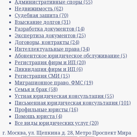
Административные споры
(55)
Недвижимость
(62)
Судебная защита
(70)
Взыскание долгов
(31)
Разработка документов
(14)
Экспертиза документов
(25)
Договоры, контракты
(24)
Интеллектуальные права
(34)
Абонентское юридическое обслуживание
(5)
Регистрация фирм и ИП
(20)
Ликвидация фирм и ИП
(6)
Регистрация СМИ
(15)
Миграционное право. ФМС
(19)
Семья и брак
(58)
Устная юридическая консультация
(55)
Письменная юридическая консультация
(101)
Профильные юристы
(16)
Помощь юриста
(4)
Все виды юридических услуг
(20)
г. Москва, ул. Щепкина д. 28, Метро Проспект Мира