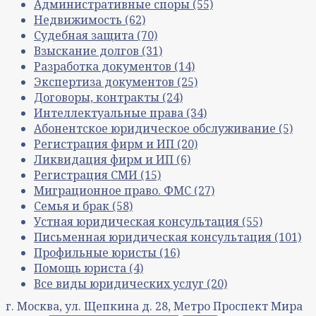
Административные споры
(55)
Недвижимость
(62)
Судебная защита
(70)
Взыскание долгов
(31)
Разработка документов
(14)
Экспертиза документов
(25)
Договоры, контракты
(24)
Интеллектуальные права
(34)
Абонентское юридическое обслуживание
(5)
Регистрация фирм и ИП
(20)
Ликвидация фирм и ИП
(6)
Регистрация СМИ
(15)
Миграционное право. ФМС
(27)
Семья и брак
(58)
Устная юридическая консультация
(55)
Письменная юридическая консультация
(101)
Профильные юристы
(16)
Помощь юриста
(4)
Все виды юридических услуг
(20)
г. Москва, ул. Щепкина д. 28, Метро Проспект Мира