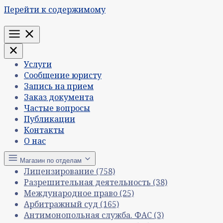
Перейти к содержимому
Меню
Услуги
Сообщение юристу
Запись на прием
Заказ документа
Частые вопросы
Публикации
Контакты
О нас
Магазин по отделам
Лицензирование
(758)
Разрешительная деятельность
(38)
Международное право
(25)
Арбитражный суд
(165)
Антимонопольная служба. ФАС
(3)