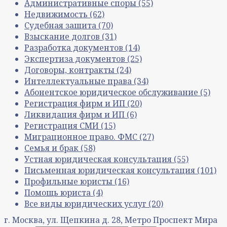
Административные споры
(55)
Недвижимость
(62)
Судебная защита
(70)
Взыскание долгов
(31)
Разработка документов
(14)
Экспертиза документов
(25)
Договоры, контракты
(24)
Интеллектуальные права
(34)
Абонентское юридическое обслуживание
(5)
Регистрация фирм и ИП
(20)
Ликвидация фирм и ИП
(6)
Регистрация СМИ
(15)
Миграционное право. ФМС
(27)
Семья и брак
(58)
Устная юридическая консультация
(55)
Письменная юридическая консультация
(101)
Профильные юристы
(16)
Помощь юриста
(4)
Все виды юридических услуг
(20)
г. Москва, ул. Щепкина д. 28, Метро Проспект Мира