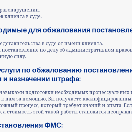
правонарушении
.
в клиента в суде
.
ходимые для
обжалования постановл
едставительства в суде от имени клиента.
на постановление по делу об административном прав
нную силу.
услуги
по
обжалованию постановлени
 и назначении штрафа
:
 навыками подготовки необходимых процессуальных и
к нам за помощью, Вы получаете квалифицированные 
ложный процесс, который требует знаний и опыта. Ес
, а стоимость этой такой работы становится неоправд
становления ФМС
: