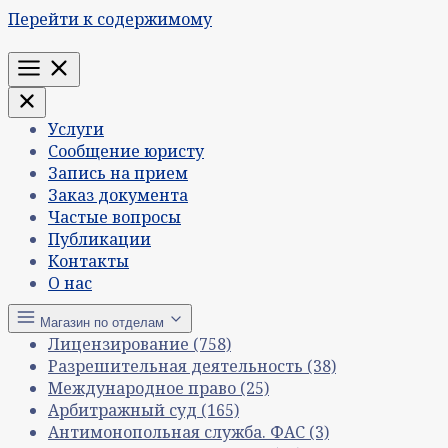
Перейти к содержимому
Меню
Услуги
Сообщение юристу
Запись на прием
Заказ документа
Частые вопросы
Публикации
Контакты
О нас
Магазин по отделам
Лицензирование
(758)
Разрешительная деятельность
(38)
Международное право
(25)
Арбитражный суд
(165)
Антимонопольная служба. ФАС
(3)