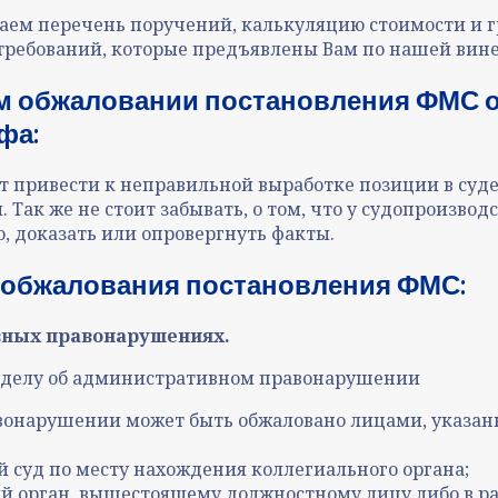
аем перечень поручений, калькуляцию стоимости и г
требований, которые предъявлены Вам по нашей вине
ом
обжаловании постановления ФМС 
афа
:
привести к неправильной выработке позиции в суде.
Так же не стоит забывать, о том, что у судопроизводс
, доказать или опровергнуть факты
.
 обжалования постановления ФМС:
вных правонарушениях.
по делу об административном правонарушении
онарушении может быть обжаловано лицами, указанным
 суд по месту нахождения коллегиального органа;
 орган, вышестоящему должностному лицу либо в рай