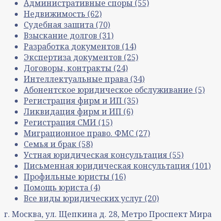
Административные споры
(55)
Недвижимость
(62)
Судебная защита
(70)
Взыскание долгов
(31)
Разработка документов
(14)
Экспертиза документов
(25)
Договоры, контракты
(24)
Интеллектуальные права
(34)
Абонентское юридическое обслуживание
(5)
Регистрация фирм и ИП
(35)
Ликвидация фирм и ИП
(6)
Регистрация СМИ
(15)
Миграционное право. ФМС
(27)
Семья и брак
(58)
Устная юридическая консультация
(55)
Письменная юридическая консультация
(101)
Профильные юристы
(16)
Помощь юриста
(4)
Все виды юридических услуг
(20)
г. Москва, ул. Щепкина д. 28, Метро Проспект Мира