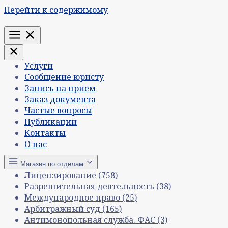
Перейти к содержимому
Меню
Услуги
Сообщение юристу
Запись на прием
Заказ документа
Частые вопросы
Публикации
Контакты
О нас
Магазин по отделам
Лицензирование
(758)
Разрешительная деятельность
(38)
Международное право
(25)
Арбитражный суд
(165)
Антимонопольная служба. ФАС
(3)