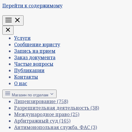
Перейти к содержимому
Меню
Услуги
Сообщение юристу
Запись на прием
Заказ документа
Частые вопросы
Публикации
Контакты
О нас
Магазин по отделам
Лицензирование
(758)
Разрешительная деятельность
(38)
Международное право
(25)
Арбитражный суд
(165)
Антимонопольная служба. ФАС
(3)