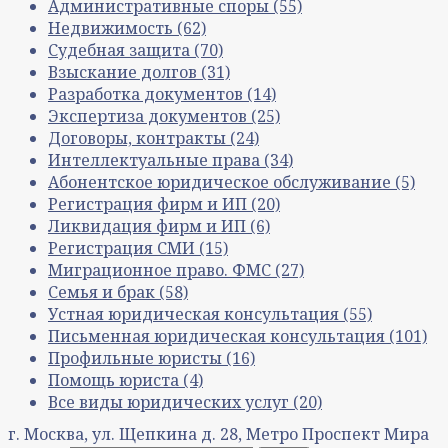
Административные споры
(55)
Недвижимость
(62)
Судебная защита
(70)
Взыскание долгов
(31)
Разработка документов
(14)
Экспертиза документов
(25)
Договоры, контракты
(24)
Интеллектуальные права
(34)
Абонентское юридическое обслуживание
(5)
Регистрация фирм и ИП
(20)
Ликвидация фирм и ИП
(6)
Регистрация СМИ
(15)
Миграционное право. ФМС
(27)
Семья и брак
(58)
Устная юридическая консультация
(55)
Письменная юридическая консультация
(101)
Профильные юристы
(16)
Помощь юриста
(4)
Все виды юридических услуг
(20)
г. Москва, ул. Щепкина д. 28, Метро Проспект Мира