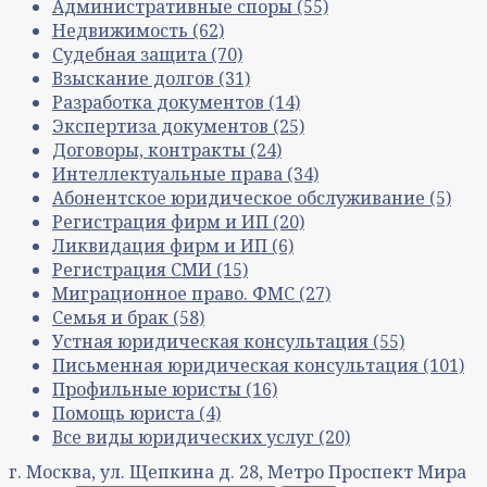
Административные споры
(55)
Недвижимость
(62)
Судебная защита
(70)
Взыскание долгов
(31)
Разработка документов
(14)
Экспертиза документов
(25)
Договоры, контракты
(24)
Интеллектуальные права
(34)
Абонентское юридическое обслуживание
(5)
Регистрация фирм и ИП
(20)
Ликвидация фирм и ИП
(6)
Регистрация СМИ
(15)
Миграционное право. ФМС
(27)
Семья и брак
(58)
Устная юридическая консультация
(55)
Письменная юридическая консультация
(101)
Профильные юристы
(16)
Помощь юриста
(4)
Все виды юридических услуг
(20)
г. Москва, ул. Щепкина д. 28, Метро Проспект Мира