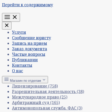
Перейти к содержимому
Меню
Услуги
Сообщение юристу
Запись на прием
Заказ документа
Частые вопросы
Публикации
Контакты
О нас
Магазин по отделам
Лицензирование
(758)
Разрешительная деятельность
(38)
Международное право
(25)
Арбитражный суд
(165)
Антимонопольная служба. ФАС
(3)