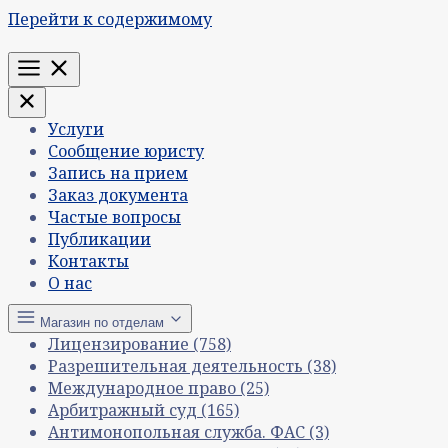
Перейти к содержимому
Меню
Услуги
Сообщение юристу
Запись на прием
Заказ документа
Частые вопросы
Публикации
Контакты
О нас
Магазин по отделам
Лицензирование
(758)
Разрешительная деятельность
(38)
Международное право
(25)
Арбитражный суд
(165)
Антимонопольная служба. ФАС
(3)