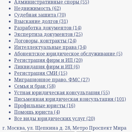
Административные споры
(55)
Недвижимость
(62)
Судебная защита
(70)
Взыскание долгов
(31)
Разработка документов
(14)
Экспертиза документов
(25)
Договоры, контракты
(24)
Интеллектуальные права
(34)
Абонентское юридическое обслуживание
(5)
Регистрация фирм и ИП
(20)
Ликвидация фирм и ИП
(6)
Регистрация СМИ
(15)
Миграционное право. ФМС
(27)
Семья и брак
(58)
Устная юридическая консультация
(55)
Письменная юридическая консультация
(101)
Профильные юристы
(16)
Помощь юриста
(4)
Все виды юридических услуг
(20)
г. Москва, ул. Щепкина д. 28, Метро Проспект Мира