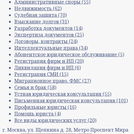
Административные споры
(55)
Недвижимость
(62)
Судебная защита
(70)
Взыскание долгов
(31)
Разработка документов
(14)
Экспертиза документов
(25)
Договоры, контракты
(24)
Интеллектуальные права
(34)
Абонентское юридическое обслуживание
(5)
Регистрация фирм и ИП
(20)
Ликвидация фирм и ИП
(6)
Регистрация СМИ
(15)
Миграционное право. ФМС
(27)
Семья и брак
(58)
Устная юридическая консультация
(55)
Письменная юридическая консультация
(101)
Профильные юристы
(16)
Помощь юриста
(4)
Все виды юридических услуг
(20)
г. Москва, ул. Щепкина д. 28, Метро Проспект Мира