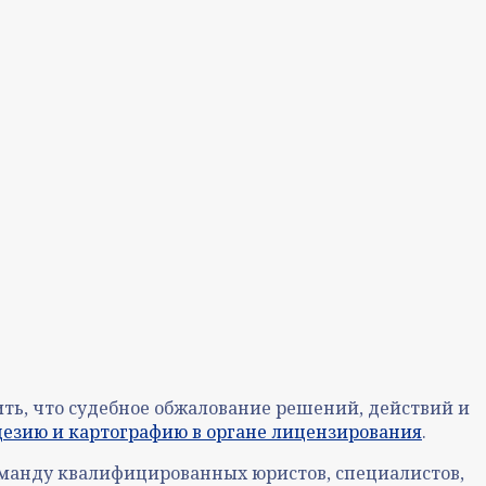
ть, что судебное обжалование решений, действий и
дезию и картографию в органе лицензирования
.
оманду квалифицированных юристов, специалистов,