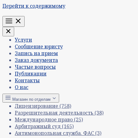
Перейти к содержимому
Меню
Услуги
Сообщение юристу
Запись на прием
Заказ документа
Частые вопросы
Публикации
Контакты
О нас
Магазин по отделам
Лицензирование
(758)
Разрешительная деятельность
(38)
Международное право
(25)
Арбитражный суд
(165)
Антимонопольная служба. ФАС
(3)