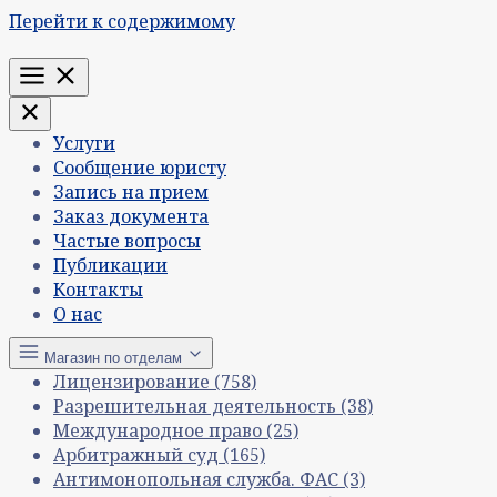
Перейти к содержимому
Меню
Услуги
Сообщение юристу
Запись на прием
Заказ документа
Частые вопросы
Публикации
Контакты
О нас
Магазин по отделам
Лицензирование
(758)
Разрешительная деятельность
(38)
Международное право
(25)
Арбитражный суд
(165)
Антимонопольная служба. ФАС
(3)