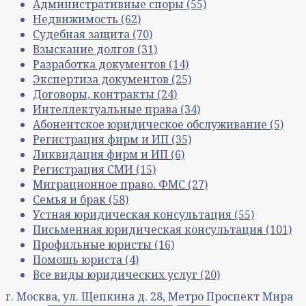
Административные споры
(55)
Недвижимость
(62)
Судебная защита
(70)
Взыскание долгов
(31)
Разработка документов
(14)
Экспертиза документов
(25)
Договоры, контракты
(24)
Интеллектуальные права
(34)
Абонентское юридическое обслуживание
(5)
Регистрация фирм и ИП
(35)
Ликвидация фирм и ИП
(6)
Регистрация СМИ
(15)
Миграционное право. ФМС
(27)
Семья и брак
(58)
Устная юридическая консультация
(55)
Письменная юридическая консультация
(101)
Профильные юристы
(16)
Помощь юриста
(4)
Все виды юридических услуг
(20)
г. Москва, ул. Щепкина д. 28, Метро Проспект Мира