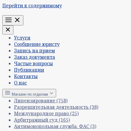
Перейти к содержимому
Меню
Услуги
Сообщение юристу
Запись на прием
Заказ документа
Частые вопросы
Публикации
Контакты
О нас
Магазин по отделам
Лицензирование
(758)
Разрешительная деятельность
(38)
Международное право
(25)
Арбитражный суд
(165)
Антимонопольная служба. ФАС
(3)