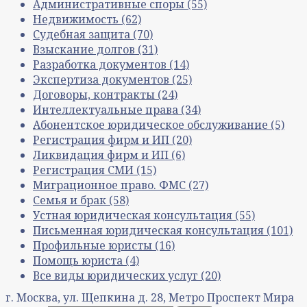
Административные споры
(55)
Недвижимость
(62)
Судебная защита
(70)
Взыскание долгов
(31)
Разработка документов
(14)
Экспертиза документов
(25)
Договоры, контракты
(24)
Интеллектуальные права
(34)
Абонентское юридическое обслуживание
(5)
Регистрация фирм и ИП
(20)
Ликвидация фирм и ИП
(6)
Регистрация СМИ
(15)
Миграционное право. ФМС
(27)
Семья и брак
(58)
Устная юридическая консультация
(55)
Письменная юридическая консультация
(101)
Профильные юристы
(16)
Помощь юриста
(4)
Все виды юридических услуг
(20)
г. Москва, ул. Щепкина д. 28, Метро Проспект Мира