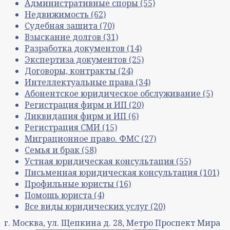
Административные споры
(55)
Недвижимость
(62)
Судебная защита
(70)
Взыскание долгов
(31)
Разработка документов
(14)
Экспертиза документов
(25)
Договоры, контракты
(24)
Интеллектуальные права
(34)
Абонентское юридическое обслуживание
(5)
Регистрация фирм и ИП
(20)
Ликвидация фирм и ИП
(6)
Регистрация СМИ
(15)
Миграционное право. ФМС
(27)
Семья и брак
(58)
Устная юридическая консультация
(55)
Письменная юридическая консультация
(101)
Профильные юристы
(16)
Помощь юриста
(4)
Все виды юридических услуг
(20)
г. Москва, ул. Щепкина д. 28, Метро Проспект Мира