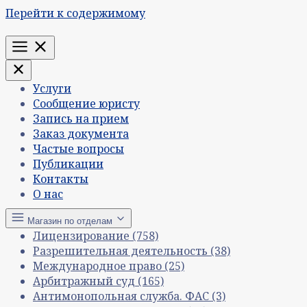
Перейти к содержимому
Меню
Услуги
Сообщение юристу
Запись на прием
Заказ документа
Частые вопросы
Публикации
Контакты
О нас
Магазин по отделам
Лицензирование
(758)
Разрешительная деятельность
(38)
Международное право
(25)
Арбитражный суд
(165)
Антимонопольная служба. ФАС
(3)