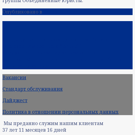
группы Объединённые Юристы.
Опубликовано в
Консультация юриста
Навигация по записям
Предыдущая:
Что такое договор WhiteLabel
(Договор немарочного бренда)?
Следующая:
Наказание за незаконное
распространение персональных данных обещает
быть нешуточным.
Вакансии
Стандарт обслуживания
Дайджест
Политика в отношении персональных данных
Мы преданно служим нашим клиентам
37
лет
11
месяцев
16
дней