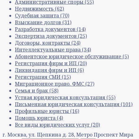
Административные споры
(55)
Недвижимость
(62)
Судебная защита
(70)
Взыскание долгов
(31)
Разработка документов
(14)
Экспертиза документов
(25)
Договоры, контракты
(24)
Интеллектуальные права
(34)
Абонентское юридическое обслуживание
(5)
Регистрация фирм и ИП
(20)
Ликвидация фирм и ИП
(6)
Регистрация СМИ
(15)
Миграционное право. ФМС
(27)
Семья и брак
(58)
Устная юридическая консультация
(55)
Письменная юридическая консультация
(101)
Профильные юристы
(16)
Помощь юриста
(4)
Все виды юридических услуг
(20)
г. Москва, ул. Щепкина д. 28, Метро Проспект Мира