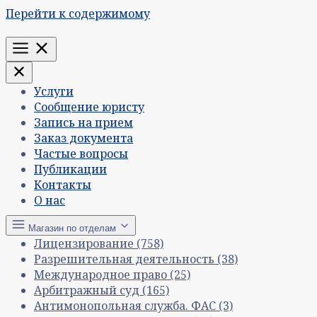
Перейти к содержимому
Меню
Услуги
Сообщение юристу
Запись на прием
Заказ документа
Частые вопросы
Публикации
Контакты
О нас
Магазин по отделам
Лицензирование
(758)
Разрешительная деятельность
(38)
Международное право
(25)
Арбитражный суд
(165)
Антимонопольная служба. ФАС
(3)