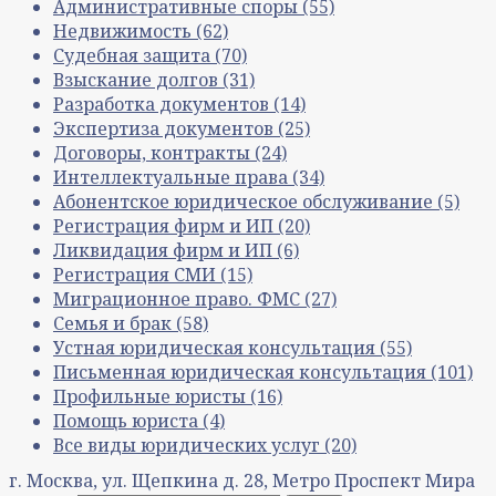
Административные споры
(55)
Недвижимость
(62)
Судебная защита
(70)
Взыскание долгов
(31)
Разработка документов
(14)
Экспертиза документов
(25)
Договоры, контракты
(24)
Интеллектуальные права
(34)
Абонентское юридическое обслуживание
(5)
Регистрация фирм и ИП
(20)
Ликвидация фирм и ИП
(6)
Регистрация СМИ
(15)
Миграционное право. ФМС
(27)
Семья и брак
(58)
Устная юридическая консультация
(55)
Письменная юридическая консультация
(101)
Профильные юристы
(16)
Помощь юриста
(4)
Все виды юридических услуг
(20)
г. Москва, ул. Щепкина д. 28, Метро Проспект Мира