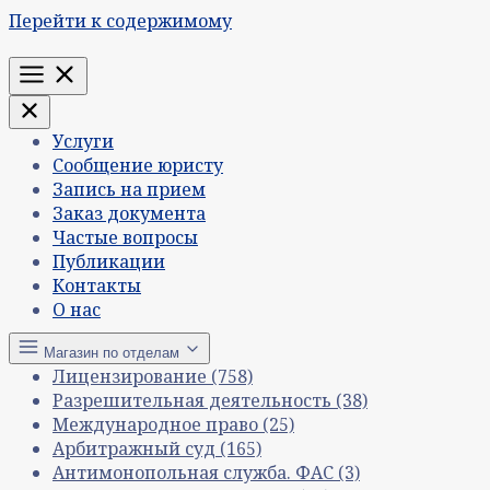
Перейти к содержимому
Меню
Услуги
Сообщение юристу
Запись на прием
Заказ документа
Частые вопросы
Публикации
Контакты
О нас
Магазин по отделам
Лицензирование
(758)
Разрешительная деятельность
(38)
Международное право
(25)
Арбитражный суд
(165)
Антимонопольная служба. ФАС
(3)