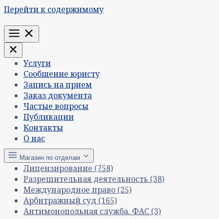
Перейти к содержимому
Меню
Услуги
Сообщение юристу
Запись на прием
Заказ документа
Частые вопросы
Публикации
Контакты
О нас
Магазин по отделам
Лицензирование
(758)
Разрешительная деятельность
(38)
Международное право
(25)
Арбитражный суд
(165)
Антимонопольная служба. ФАС
(3)