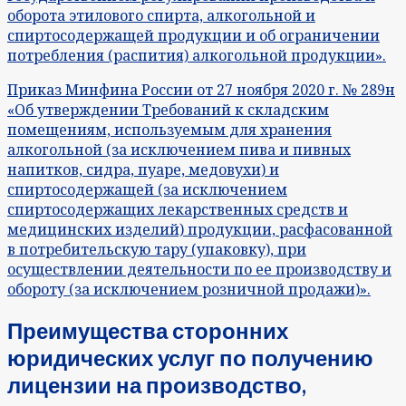
оборота этилового спирта, алкогольной и
спиртосодержащей продукции и об ограничении
потребления (распития) алкогольной продукции».
Приказ Минфина России от 27 ноября 2020 г. № 289н
«Об утверждении Требований к складским
помещениям, используемым для хранения
алкогольной (за исключением пива и пивных
напитков, сидра, пуаре, медовухи) и
спиртосодержащей (за исключением
спиртосодержащих лекарственных средств и
медицинских изделий) продукции, расфасованной
в потребительскую тару (упаковку), при
осуществлении деятельности по ее производству и
обороту (за исключением розничной продажи)».
Преимущества сторонних
юридических услуг по получению
лицензии на производство,