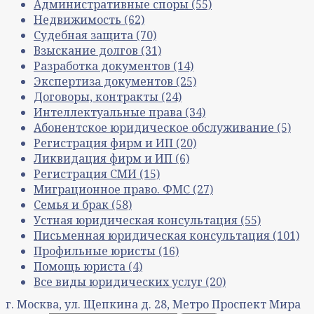
Административные споры
(55)
Недвижимость
(62)
Судебная защита
(70)
Взыскание долгов
(31)
Разработка документов
(14)
Экспертиза документов
(25)
Договоры, контракты
(24)
Интеллектуальные права
(34)
Абонентское юридическое обслуживание
(5)
Регистрация фирм и ИП
(20)
Ликвидация фирм и ИП
(6)
Регистрация СМИ
(15)
Миграционное право. ФМС
(27)
Семья и брак
(58)
Устная юридическая консультация
(55)
Письменная юридическая консультация
(101)
Профильные юристы
(16)
Помощь юриста
(4)
Все виды юридических услуг
(20)
г. Москва, ул. Щепкина д. 28, Метро Проспект Мира