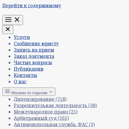
Перейти к содержимому
Меню
Услуги
Сообщение юристу
Запись на прием
Заказ документа
Частые вопросы
Публикации
Контакты
О нас
Магазин по отделам
Лицензирование
(758)
Разрешительная деятельность
(38)
Международное право
(25)
Арбитражный суд
(165)
Антимонопольная служба. ФАС
(3)