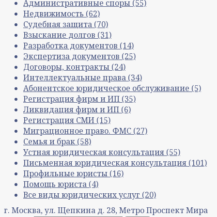
Административные споры
(55)
Недвижимость
(62)
Судебная защита
(70)
Взыскание долгов
(31)
Разработка документов
(14)
Экспертиза документов
(25)
Договоры, контракты
(24)
Интеллектуальные права
(34)
Абонентское юридическое обслуживание
(5)
Регистрация фирм и ИП
(35)
Ликвидация фирм и ИП
(6)
Регистрация СМИ
(15)
Миграционное право. ФМС
(27)
Семья и брак
(58)
Устная юридическая консультация
(55)
Письменная юридическая консультация
(101)
Профильные юристы
(16)
Помощь юриста
(4)
Все виды юридических услуг
(20)
г. Москва, ул. Щепкина д. 28, Метро Проспект Мира