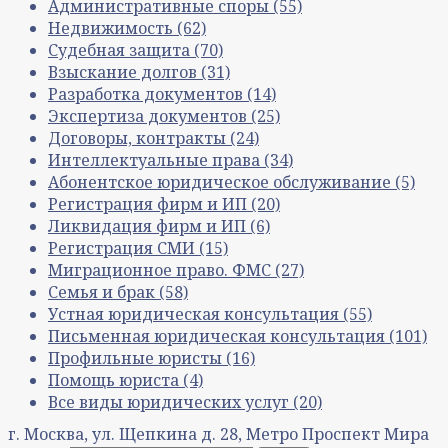
Административные споры
(55)
Недвижимость
(62)
Судебная защита
(70)
Взыскание долгов
(31)
Разработка документов
(14)
Экспертиза документов
(25)
Договоры, контракты
(24)
Интеллектуальные права
(34)
Абонентское юридическое обслуживание
(5)
Регистрация фирм и ИП
(20)
Ликвидация фирм и ИП
(6)
Регистрация СМИ
(15)
Миграционное право. ФМС
(27)
Семья и брак
(58)
Устная юридическая консультация
(55)
Письменная юридическая консультация
(101)
Профильные юристы
(16)
Помощь юриста
(4)
Все виды юридических услуг
(20)
г. Москва, ул. Щепкина д. 28, Метро Проспект Мира