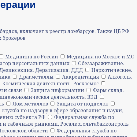
дерации
ардов, включает в реестр ломбардов. Также ЦБ РФ
 брокеров.
Медицина по России
Медицина по Москве и МО
атор персональных данных
Обеззараживание.
Дезинсекция. Дератизация. ДДД
Наркотические.
ника
Драгметаллы
Аккредитация
Алкоголь.
Космическая деятельность. Роскосмос
уги связи
Защита информации
Фарм склад.
шнеэкономическая деятельность. ВЭД
ть
Лом металлов
Защита от подделок
служба по надзору в сфере образования и науки,
нению субъекта РФ
Федеральная служба по
м и табачным рынками, Росалкогольтабакконтроль
Московской области
Федеральная служба по