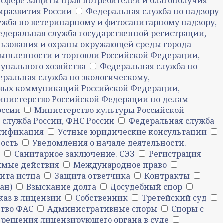
 сфере защиты прав потребителей и благополучия
мразвития России
Федеральная служба по надзору
ужба по ветеринарному и фитосанитарному надзору,
едеральная служба государственной регистрации,
ьзования и охраны окружающей среды города
ышленности и торговли Российской Федерации,
нального хозяйства
Федеральная служба по
ральная служба по экологическому,
совых коммуникаций Российской Федерации,
нистерство Российской Федерации по делам
оссии
Министерство культуры Российской
 служба России, ФНС России
Федеральная служба
тификация
Устные юридические консультации
ость
Уведомления о начале деятельности.
й
Санитарное заключение. СЭЗ
Регистрация
имые действия
Международное право
ита истца
Защита ответчика
Контракты
ан)
Взыскание долга
Досудебный спор
каз в лицензии
Собственник
Третейский суд
ство ФАС
Административные споры
Споры с
решения лицензирующего органа в суде