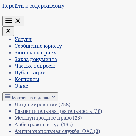
Перейти к содержимому
Меню
Услуги
Сообщение юристу
Запись на прием
Заказ документа
Частые вопросы
Публикации
Контакты
О нас
Магазин по отделам
Лицензирование
(758)
Разрешительная деятельность
(38)
Международное право
(25)
Арбитражный суд
(165)
Антимонопольная служба. ФАС
(3)