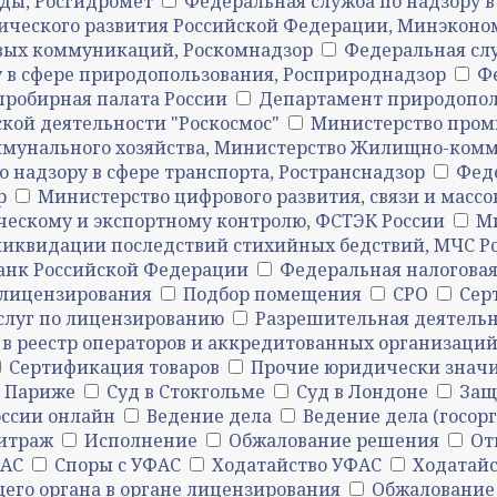
ды, Росгидромет
Федеральная служба по надзору в
ического развития Российской Федерации, Минэконо
овых коммуникаций, Роскомнадзор
Федеральная сл
 в сфере природопользования, Росприроднадзор
Ф
пробирная палата России
Департамент природопол
кой деятельности "Роскосмос"
Министерство пром
унального хозяйства, Министерство Жилищно-комму
 надзору в сфере транспорта, Ространснадзор
Феде
р
Министерство цифрового развития, связи и мас
ческому и экспортному контролю, ФСТЭК России
Ми
ликвидации последствий стихийных бедствий, МЧС Р
анк Российской Федерации
Федеральная налоговая
лицензирования
Подбор помещения
СРО
Сер
слуг по лицензированию
Разрешительная деятельн
 в реестр операторов и аккредитованных организаци
Сертификация товаров
Прочие юридически знач
в Париже
Суд в Стокгольме
Суд в Лондоне
Защ
оссии онлайн
Ведение дела
Ведение дела (госорг
битраж
Исполнение
Обжалование решения
От
ФАС
Споры с УФАС
Ходатайство УФАС
Ходатай
го органа в органе лицензирования
Обжалование 