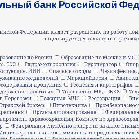
льный банк Российской Фе
ийской Федерации выдает разрешение на работу ломб
лицензирует деятельность страховых
разование по России
Образование по Москве и МО
е. СЭЗ
Гидрометеорология
Туроператор
Опер
зирующие. ИИИ
Опасные отходы
Дезинфекция. 
луживание медизделий
Маркшейдерия
Авиатех
осодержащая продукция
Геодезия и картография
одержание животных
Управление МКД. ЖКХ
Усл
т. Перевозки
Пожарная. МЧС
Реставрация
Вне
Страховой брокер
Пиротехника
Промбезопаснос
азрешения
Органы лицензирования
Федеральная 
партамент здравоохранения, Комитет по здравоохра
р
Федеральная служба по контролю за алкогольны
Министерство сельского хозяйства и продовольствия 