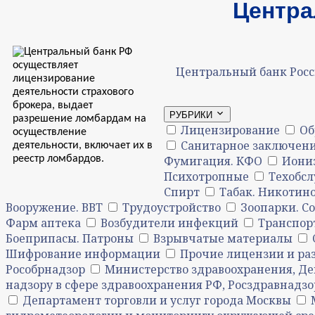
Центра
Центральный банк Росс
РУБРИКИ
Лицензирование
Об
Санитарное заключени
Фумигация. КФО
Иони
Психотропные
Техобс
Спирт
Табак. Никотин
Вооружение. ВВТ
Трудоустройство
Зоопарки. С
Фарм аптека
Возбудители инфекций
Транспор
Боеприпасы. Патроны
Взрывчатые материалы
Шифрование информации
Прочие лицензии и р
Рособрнадзор
Министерство здравоохранения, Де
надзору в сфере здравоохранения РФ, Росздравнадзо
Департамент торговли и услуг города Москвы