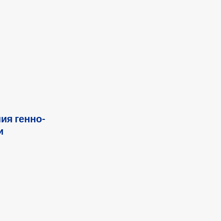
ия генно-
и