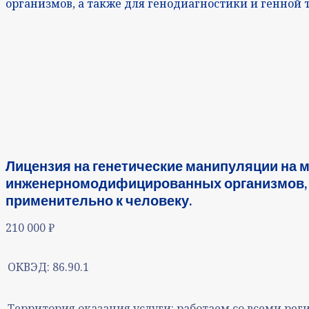
организмов, а также для генодиагностики и генной
Лицензия на генетические манипуляции на 
инженерномодифицированных организмов, а 
применительно к человеку.
210 000
₽
ОКВЭД:
86.90.1
Территория оказания услуги:
работаем со всеми рег