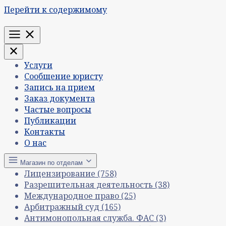
Перейти к содержимому
Меню
Услуги
Сообщение юристу
Запись на прием
Заказ документа
Частые вопросы
Публикации
Контакты
О нас
Магазин по отделам
Лицензирование
(758)
Разрешительная деятельность
(38)
Международное право
(25)
Арбитражный суд
(165)
Антимонопольная служба. ФАС
(3)