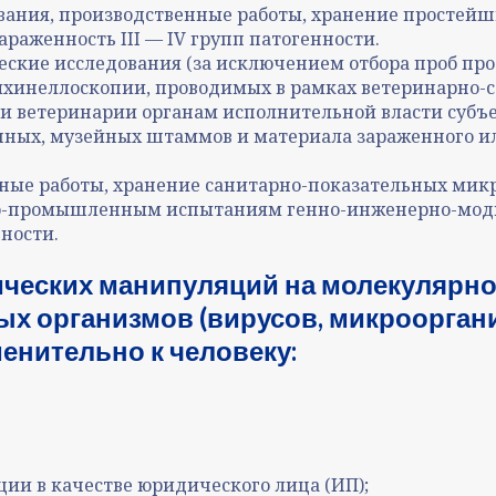
ания, производственные работы, хранение простейш
раженность III — IV групп патогенности.
ские исследования (за исключением отбора проб пр
ихинеллоскопии, проводимых в рамках ветеринарно-
 ветеринарии органам исполнительной власти субъе
нных, музейных штаммов и материала зараженного или
ые работы, хранение санитарно-показательных микро
но-промышленным испытаниям генно-инженерно-мод
ности.
ческих манипуляций на молекулярно
организмов (вирусов, микроорганиз
менительно к человеку:
ции в качестве юридического лица (ИП);