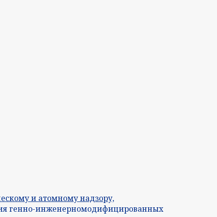
ескому и атомному надзору,
ания генно-инженерномодифицированных