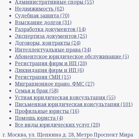
Административные споры
(55)
Недвижимость
(62)
Судебная защита
(70)
Взыскание долгов
(31)
Разработка документов
(14)
Экспертиза документов
(25)
Договоры, контракты
(24)
Интеллектуальные права
(34)
Абонентское юридическое обслуживание
(5)
Регистрация фирм и ИП
(20)
Ликвидация фирм и ИП
(6)
Регистрация СМИ
(15)
Миграционное право. ФМС
(27)
Семья и брак
(58)
Устная юридическая консультация
(55)
Письменная юридическая консультация
(101)
Профильные юристы
(16)
Помощь юриста
(4)
Все виды юридических услуг
(20)
г. Москва, ул. Щепкина д. 28, Метро Проспект Мира