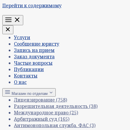
Перейти к содержимому
Меню
Услуги
Сообщение юристу
Запись на прием
Заказ документа
Частые вопросы
Публикации
Контакты
О нас
Магазин по отделам
Лицензирование
(758)
Разрешительная деятельность
(38)
Международное право
(25)
Арбитражный суд
(165)
Антимонопольная служба. ФАС
(3)