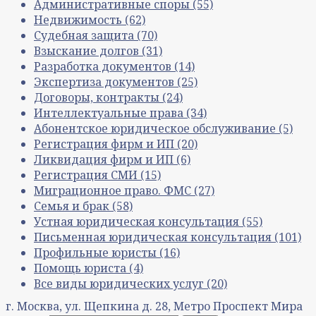
Административные споры
(55)
Недвижимость
(62)
Судебная защита
(70)
Взыскание долгов
(31)
Разработка документов
(14)
Экспертиза документов
(25)
Договоры, контракты
(24)
Интеллектуальные права
(34)
Абонентское юридическое обслуживание
(5)
Регистрация фирм и ИП
(20)
Ликвидация фирм и ИП
(6)
Регистрация СМИ
(15)
Миграционное право. ФМС
(27)
Семья и брак
(58)
Устная юридическая консультация
(55)
Письменная юридическая консультация
(101)
Профильные юристы
(16)
Помощь юриста
(4)
Все виды юридических услуг
(20)
г. Москва, ул. Щепкина д. 28, Метро Проспект Мира